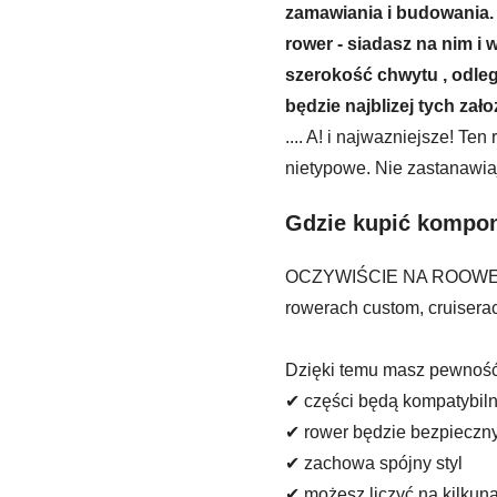
zamawiania i budowania. 
rower - siadasz na nim i 
szerokość chwytu , odleg
będzie najblizej tych zał
.... A! i najwazniejsze! Te
nietypowe. Nie zastanawiaj
Gdzie kupić kompon
OCZYWIŚCIE NA ROOWERY.P
rowerach custom, cruiserac
Dzięki temu masz pewność
✔ części będą kompatybil
✔ rower będzie bezpieczn
✔ zachowa spójny styl
✔ możesz liczyć na kilkuna