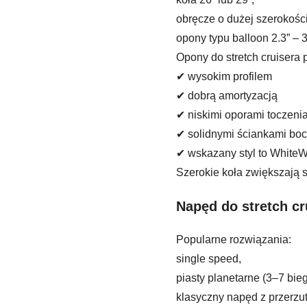
obręcze o dużej szerokości
opony typu balloon 2.3” 
Opony do stretch cruisera
✔ wysokim profilem
✔ dobrą amortyzacją
✔ niskimi oporami toczeni
✔ solidnymi ściankami bo
✔ wskazany styl to WhiteWal
Szerokie koła zwiększają s
Napęd do stretch cr
Popularne rozwiązania:
single speed,
piasty planetarne (3–7 bie
klasyczny napęd z przerzut