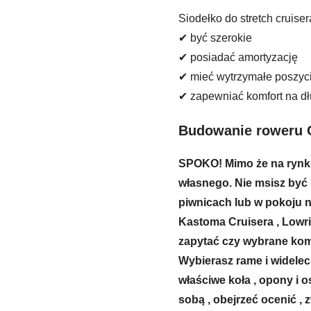
Siodełko do stretch cruise
✔ być szerokie
✔ posiadać amortyzację
✔ mieć wytrzymałe poszyc
✔ zapewniać komfort na dł
Budowanie roweru
SPOKO! Mimo że na rynku t
własnego. Nie msisz być 
piwnicach lub w pokoju n
Kastoma Cruisera , Lowri
zapytać czy wybrane kom
Wybierasz rame i widelec 
właściwe koła , opony i o
sobą , obejrzeć ocenić , 