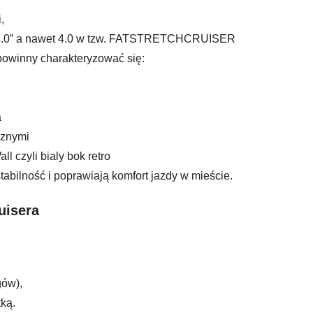
,
– 3.0” a nawet 4.0 w tzw. FATSTRETCHCRUISER
 powinny charakteryzować się:
a
cznymi
l czyli bialy bok retro
tabilność i poprawiają komfort jazdy w mieście.
uisera
gów),
ką.