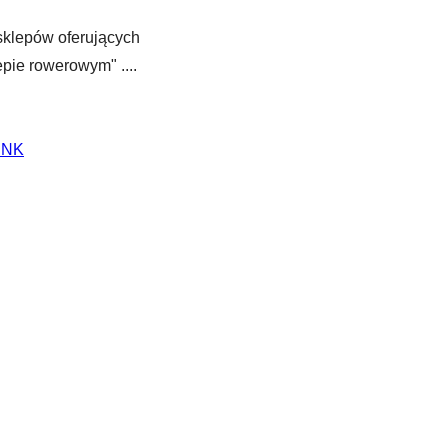
sklepów oferujących
pie rowerowym" ....
INK