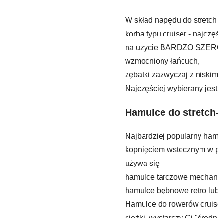
W skład napędu do stretch
korba typu cruiser - najc
na uzycie BARDZO SZER
wzmocniony łańcuch,
zębatki zazwyczaj z niski
Najczęściej wybierany jes
Hamulce do stretch-
Najbardziej popularny ham
kopnięciem wstecznym w p
używa się
hamulce tarczowe mechan
hamulce bębnowe retro lub
Hamulce do rowerów cruise
ciężki, wystarczy Ci "śred