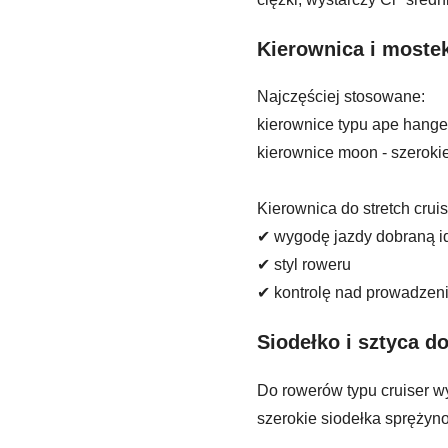
Kierownica i moste
Najczęściej stosowane:
kierownice typu ape hange
kierownice moon - szerokie
Kierownica do stretch crui
✔ wygodę jazdy dobraną id
✔ styl roweru
✔ kontrolę nad prowadzen
Siodełko i sztyca do
Do rowerów typu cruiser wy
szerokie siodełka sprężyno