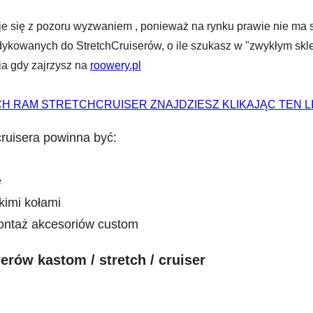
je się z pozoru wyzwaniem , ponieważ na rynku prawie nie ma 
owanych do StretchCruiserów, o ile szukasz w "zwykłym skle
ia gdy zajrzysz na
roowery.pl
 RAM STRETCHCRUISER ZNAJDZIESZ KLIKAJĄC TEN L
cruisera powinna być:
e
kimi kołami
ntaż akcesoriów custom
erów kastom / stretch / cruiser