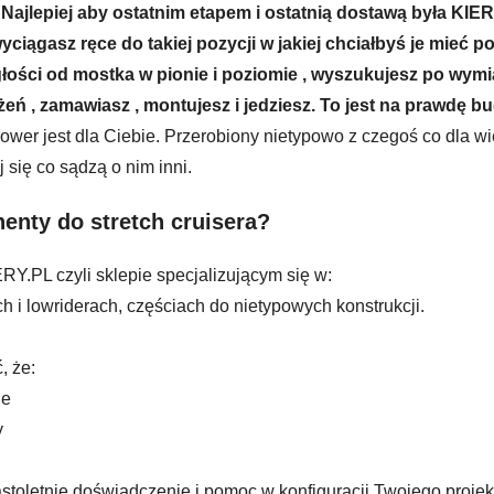
Najlepiej aby ostatnim etapem i ostatnią dostawą była KI
wyciągasz ręce do takiej pozycji w jakiej chciałbyś je mieć p
łości od mostka w pionie i poziomie , wyszukujesz po wymi
ożeń , zamawiasz , montujesz i jedziesz. To jest na prawdę bu
n rower jest dla Ciebie. Przerobiony nietypowo z czegoś co dla wi
 się co sądzą o nim inni.
enty do stretch cruisera?
L czyli sklepie specjalizującym się w:
h i lowriderach, częściach do nietypowych konstrukcji.
, że:
ne
y
stoletnie doświadczenie i pomoc w konfiguracji Twojego projek