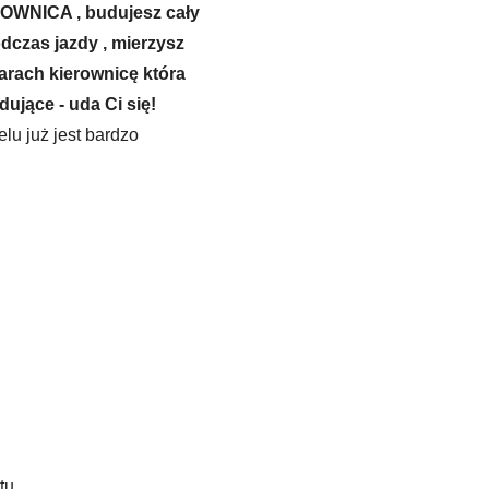
EROWNICA , budujesz cały
odczas jazdy , mierzysz
arach kierownicę która
dujące - uda Ci się!
elu już jest bardzo
tu