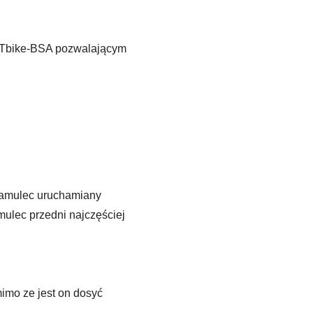
 FATbike-BSA pozwalającym
 hamulec uruchamiany
ulec przedni najczęściej
imo ze jest on dosyć