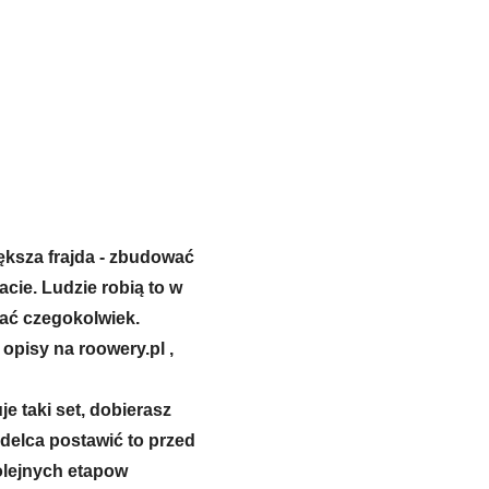
iększa frajda - zbudować
cie. Ludzie robią to w
zać czegokolwiek.
opisy na roowery.pl ,
e taki set, dobierasz
idelca postawić to przed
kolejnych etapow