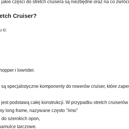
jakie części do stretch cruisera są niezbędne oraz na co zwróc
etch Cruiser?
u o:
opper i lowrider.
ą specjalistyczne komponenty do rowerów cruiser, które zapewn
a
jest podstawą całej konstrukcji. W przypadku stretch cruiserów 
my long frame, nazywane często "limo"
 do szerokich opon,
amulce tarczowe.