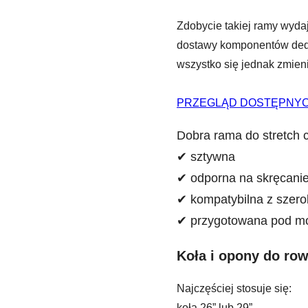
Zdobycie takiej ramy wyda
dostawy komponentów dedyk
wszystko się jednak zmien
PRZEGLĄD DOSTĘPNYCH
Dobra rama do stretch 
✔ sztywna
✔ odporna na skręcani
✔ kompatybilna z szero
✔ przygotowana pod mo
Koła i opony do row
Najczęściej stosuje się:
koła 26” lub 29”,