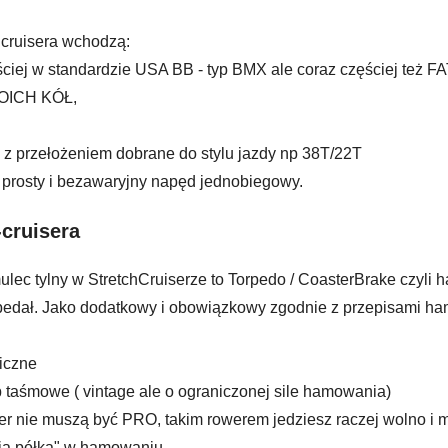
 cruisera wchodzą:
zęściej w standardzie USA BB - typ BMX ale coraz częściej też
OICH KÓŁ,
m z przełożeniem dobrane do stylu jazdy np 38T/22T
t prosty i bezawaryjny napęd jednobiegowy.
cruisera
ulec tylny w StretchCruiserze to Torpedo / CoasterBrake czyli
edał. Jako dodatkowy i obowiązkowy zgodnie z przepisami ham
iczne
 taśmowe ( vintage ale o ograniczonej sile hamowania)
r nie muszą być PRO, takim rowerem jedziesz raczej wolno i m
nia półka" w hamowaniu.