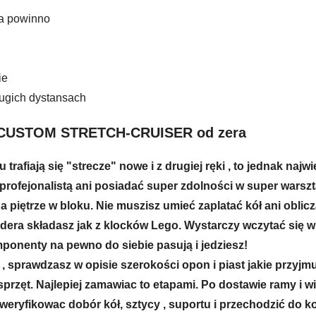
ra powinno
ie
ugich dystansach
 CUSTOM STRETCH-CRUISER od zera
rafiają się "strecze" nowe i z drugiej ręki , to jednak najw
profejonalistą ani posiadać super zdolności w super warszta
a piętrze w bloku. Nie muszisz umieć zaplatać kół ani oblic
dera składasz jak z klocków Lego. Wystarczy wczytać się w 
ponenty na pewno do siebie pasują i jedziesz!
, sprawdzasz w opisie szerokości opon i piast jakie przyjmuj
sprzęt. Najlepiej zamawiac to etapami. Po dostawie ramy i w
zweryfikowac dobór kół, sztycy , suportu i przechodzić do 