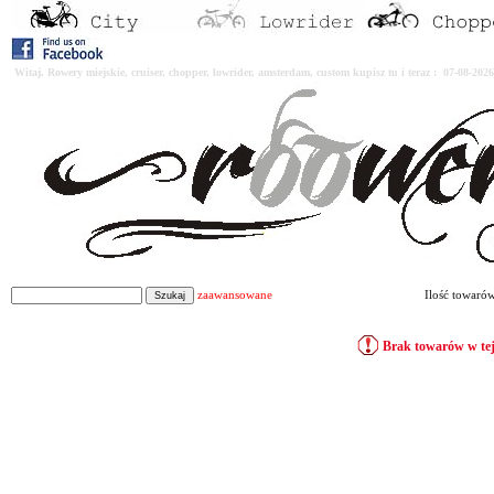
Witaj. Rowery miejskie, cruiser, chopper, lowrider, amsterdam, custom kupisz tu i teraz : 07-08-2
zaawansowane
Ilość towaró
Brak towarów w tej