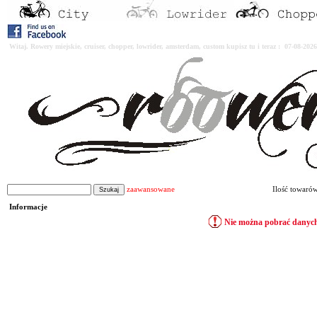
Witaj. Rowery miejskie, cruiser, chopper, lowrider, amsterdam, custom kupisz tu i teraz : 07-08-2
zaawansowane
Ilość towaró
Informacje
Nie można pobrać danych 