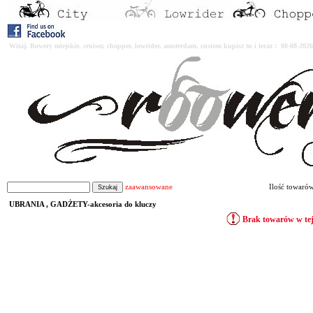
Witaj. Rowery miejskie, cruiser, chopper, lowrider, amsterdam, custom kupisz tu i teraz : 08-08-2
zaawansowane
Ilość towaró
UBRANIA , GADŻETY-akcesoria do kluczy
Brak towarów w tej