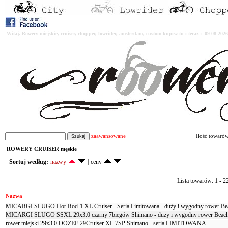
Witaj. Rowery miejskie, cruiser, chopper, lowrider, amsterdam, custom kupisz tu i teraz : 09-08-2
zaawansowane
Ilość towaró
ROWERY CRUISER męskie
Sortuj według:
nazwy
|
ceny
Lista towarów: 1 - 2
Nazwa
MICARGI SLUGO Hot-Rod-1 XL Cruiser - Seria Limitowana - duży i wygodny rower Be
MICARGI SLUGO SSXL 29x3.0 czarny 7biegów Shimano - duży i wygodny rower Beach
rower miejski 29x3.0 OOZEE 29Cruiser XL 7SP Shimano - seria LIMITOWANA