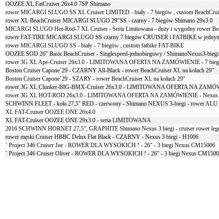
OOZEE XL FatCruiser 26x4.0 7SP Shimano
rower MICARGI SLUGO SS XL Cruiser LIMITED - biały - 7 biegów , custom BeachCrui
rower XL BeachCruiser MICARGI SLUGO 29"SS - czarny - 7 biegów Shimano 29x3.0
MICARGI SLUGO Hot-Rod-7 XL Cruiser - Seria Limitowana - duży i wygodny rower Be
rower FAT-TIRE MICARGI SLUGO SS czarny 7 biegów CRUISER i FATBIKE w jedny
rower MICARGI SLUGO SS - biały - 7 biegów , custom fatbike FAT-BIKE
OOZEE SOD 26" Basic BeachCruiser - Singlespeed-jednobiegowy / ShimanoNexus3-biegi
rower 3G XL Ape-Cruiser 26x3.0 - LIMITOWANA OFERTA NA ZAMÓWIENIE - 7 biegów
Boston Cruiser Capone`29 - CZARNY All-Black - rower BeachCruiser XL na kołach 29"
Boston Cruiser Capone`29 - SZARY - rower BeachCruiser XL na kołach 29"
rower 3G XL Clunker-BIG-BMX-Cruiser 26x3.0 - LIMITOWANA OFERTA NA ZAMÓWI
rower 3G XL HOT-ROD 26x3.0 - LIMITOWANA OFERTA NA ZAMÓWIENIE - Nexus 7 bi
SCHWINN FLEET - koła 27,5" RED - czerwony - Shimano NEXUS 3-biegi - rower ALU
XL FAT-Cruiser OOZEE ONE 26x4.0
XL FAT-Cruiser OOZEE ONE 29x3.0 - seria LIMITOWANA
2016 SCHWINN HORNET 27,5", GRAPHITE Shimano Nexus 3 biegi - cruiser rower le
rower męski Cruiser HBBC Delux Flat Black - CZARNY - Nexus 3 biegi - H1006
` Project 346 Cruiser Joe - ROWER DLA WYSOKICH ! - 26" - 3 biegi Nexus CM15006
` Project 346 Cruiser Oliver - ROWER DLA WYSOKICH ! - 26" - 3 biegi Nexus CM150