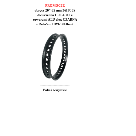
PROMOCJE
obręcz 20" 65 mm 36H/36S
dwuścienna CUT-OUT z
otworami ALU elox CZARNA
- RobsSon DW652036cut
------------------------
Pokaż wszystkie