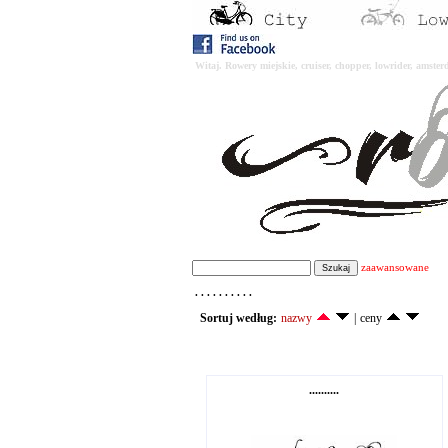
Witaj. Rowery miejskie, cruiser, chopper, lowrider, amst
zaawansowane
. . . . . . . . . .
Sortuj według:
nazwy
|
ceny
..........