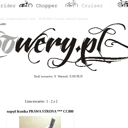
erdam, custom kupisz tu i teraz : 06-08-2026. Życzymy udanych zakupów.
Ilość towarów: 0 Wartość: 0.00 PLN
Lista towarów: 1 - 2 z 2
napęd licznika PRAWA STRONA *** CC880