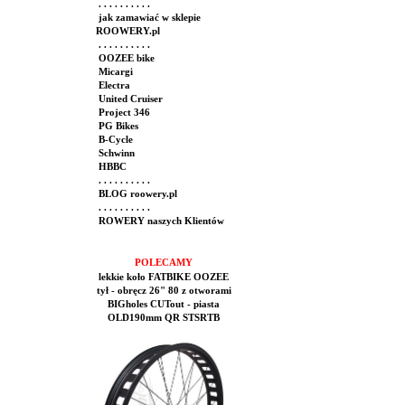
. . . . . . . . . .
jak zamawiać w sklepie
ROOWERY.pl
. . . . . . . . . .
OOZEE bike
Micargi
Electra
United Cruiser
Project 346
PG Bikes
B-Cycle
Schwinn
HBBC
. . . . . . . . . .
BLOG roowery.pl
. . . . . . . . . .
ROWERY naszych Klientów
POLECAMY
lekkie koło FATBIKE OOZEE
tył - obręcz 26" 80 z otworami
BIGholes CUTout - piasta
OLD190mm QR STSRTB