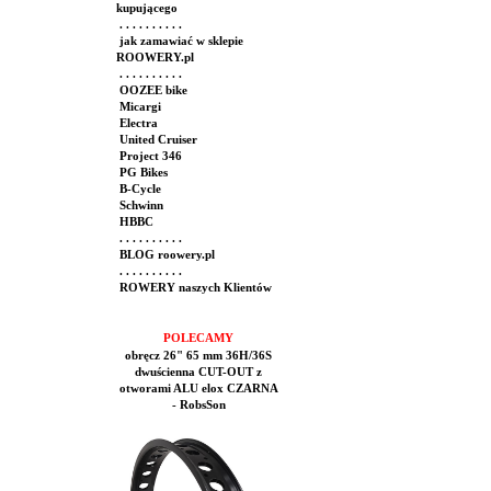
kupującego
. . . . . . . . . .
jak zamawiać w sklepie
ROOWERY.pl
. . . . . . . . . .
OOZEE bike
Micargi
Electra
United Cruiser
Project 346
PG Bikes
B-Cycle
Schwinn
HBBC
. . . . . . . . . .
BLOG roowery.pl
. . . . . . . . . .
ROWERY naszych Klientów
POLECAMY
obręcz 26" 65 mm 36H/36S
dwuścienna CUT-OUT z
otworami ALU elox CZARNA
- RobsSon