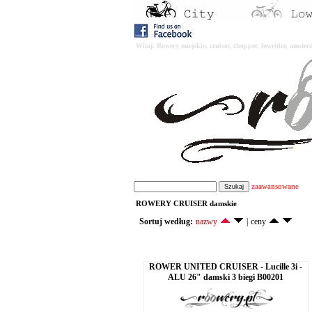
Witaj. Rowery miejskie, cruiser, chopper, lowrider, amst
zaawansowane
ROWERY CRUISER damskie
Sortuj według:
nazwy
|
ceny
ROWER UNITED CRUISER - Lucille 3i -
ALU 26" damski 3 biegi B00201