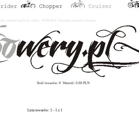
erdam, custom kupisz tu i teraz : 07-08-2026. Życzymy udanych zakupów.
Ilość towarów: 0 Wartość: 0.00 PLN
Lista towarów: 1 - 1 z 1