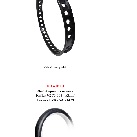
------------------------
Pokaż wszystkie
NOWOŚCI
26x3.0 opona rowerowa
Ruffer V2 76-559 - RUFF
Cycles - CZARNA R1429