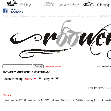
Witaj. Rowery miejskie, cruiser, chopper, lowrider, amsterdam, custom kupisz tu i teraz : 07-08-2
zaawansowane
Ilość towaró
ROWERY MIEJSKIE i AMSTERDAM
Sortuj według:
nazwy
|
ceny
Lista towarów: 1 - 1
Nazwa
rower Romet RC300 cruiser CZARNY Shimano Nexus3 + CZARNE opony DURO Beach