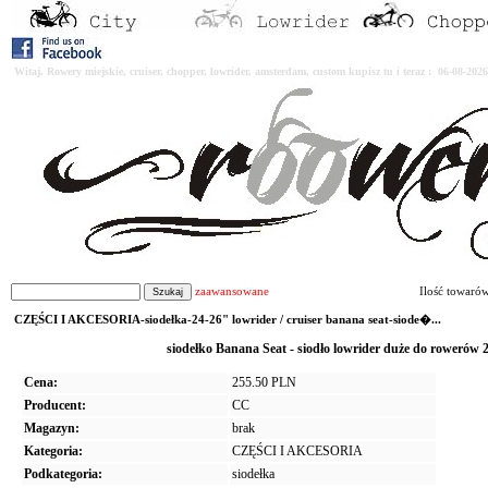
Witaj. Rowery miejskie, cruiser, chopper, lowrider, amsterdam, custom kupisz tu i teraz : 06-08-2
zaawansowane
Ilość towaró
CZĘŚCI I AKCESORIA-siodełka-24-26" lowrider / cruiser banana seat-siode�...
siodełko Banana Seat - siodło lowrider duże do roweró
Cena:
255.50 PLN
Producent:
CC
Magazyn:
brak
Kategoria:
CZĘŚCI I AKCESORIA
Podkategoria:
siodełka