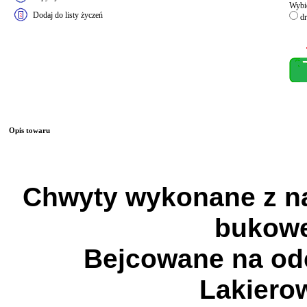
Wybie
Dodaj do listy życzeń
dr
Opis towaru
Chwyty wykonane z n
bukow
Bejcowane na od
Lakiero