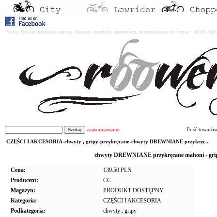
Witaj. Rowery miejskie, cruiser, chopper, lowrider, amsterdam, custom kupisz tu i teraz : 08-08-2
zaawansowane
Ilość towaró
CZĘŚCI I AKCESORIA-chwyty , gripy-przykręcane-chwyty DREWNIANE przykręc...
chwyty DREWNIANE przykręcane mahoni - grip
Cena:
139.50 PLN
Producent:
CC
Magazyn:
PRODUKT DOSTĘPNY
Kategoria:
CZĘŚCI I AKCESORIA
Podkategoria:
chwyty , gripy