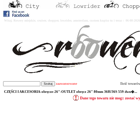
Witaj. Rowery miejskie, cruiser, chopper, lowrider, amsterdam, custom kupisz tu i teraz : 06-08-2
zaawansowane
Ilość towaró
CZĘŚCI I AKCESORIA-obręcze-26"-OUTLET obręcz 26" 80mm 36H/36S 559 dwu�...
Dane tego towaru nie mog± zostać w