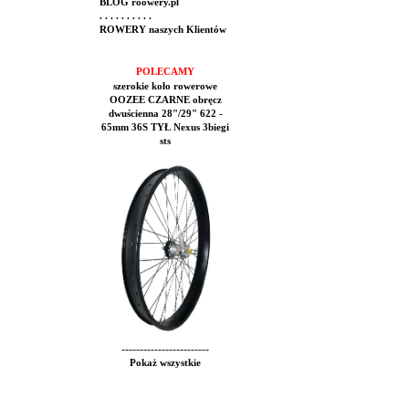
BLOG roowery.pl
. . . . . . . . . .
ROWERY naszych Klientów
POLECAMY
szerokie koło rowerowe
OOZEE CZARNE obręcz
dwuścienna 28"/29" 622 -
65mm 36S TYŁ Nexus 3biegi
sts
------------------------
Pokaż wszystkie