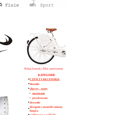
Pokaż koszyk
|
Złóż zamówienie
KATEGORIE
CZĘŚCI I AKCESORIA
błotniki
chwyty , gripy
--
naciągane
--
przykręcane
dzwonki
dźwignie i manetki zmiany
biegów
emblematy i naklejki