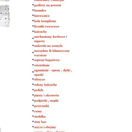
gadżety na prezent
hamulce
kierownice
koła kompletne
liczniki rowerowe
łańcuchy
mechanizmy korbowe i
suporty
nakretki na wentyle
narzędzia & klimatyczny
warsztat
osprzęt bagażowy
oświetlenie
ogumienie - opony , dętki ,
opaski
obręcze
osłony łańcucha
pedały
piasty i akcesoria
podpórki , stopki
przerzutki
ramy
siodełka
sissy bar
sztyce i obejmy