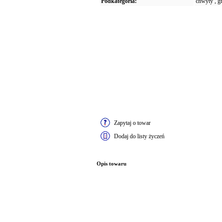
Podkategoria:
chwyty , g
Zapytaj o towar
Dodaj do listy życzeń
Opis towaru