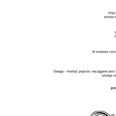
Gripy
pasują 
ś
W zestawie czar
Uwaga - montaż poprzez naciąganie jest d
istnieje
pr