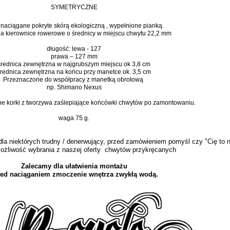
SYMETRYCZNE
 naciągane pokryte skórą ekologiczną , wypełnione pianką.
na kierownice rowerowe o średnicy w miejscu chwytu 22,2 mm
długość: lewa - 127
prawa – 127 mm
średnica zewnętrzna w najgrubszym miejscu ok 3,8 cm
rednica zewnętrzna na końcu przy manetce ok. 3,5 cm
Przeznaczone do współpracy z manetką obrotową
np. Shimano Nexus
ne korki z tworzywa zaślepiające końcówki chwytów po zamontowaniu.
waga 75 g.
la niektórych trudny / denerwujący, przed zamówieniem pomyśl czy "Cię to ni
 możliwość wybrania z naszej oferty chwytów przykręcanych
Zalecamy dla ułatwienia montażu
zed naciąganiem zmoczenie wnętrza zwykłą wodą.