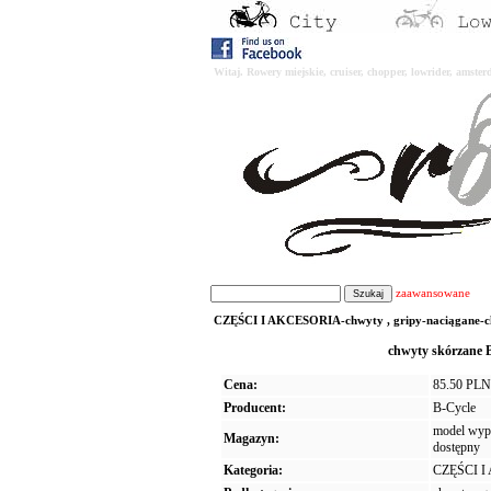
Witaj. Rowery miejskie, cruiser, chopper, lowrider, amst
zaawansowane
CZĘŚCI I AKCESORIA-chwyty , gripy-naciągane-ch
chwyty skórzane 
Cena:
85.50 PLN
Producent:
B-Cycle
model wypr
Magazyn:
dostępny
Kategoria:
CZĘŚCI 