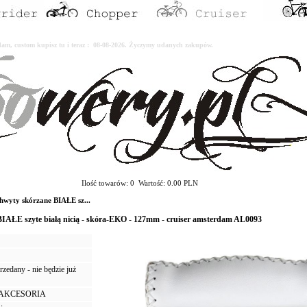
erdam, custom kupisz tu i teraz : 08-08-2026. Życzymy udanych zakupów.
Ilość towarów: 0 Wartość: 0.00 PLN
wyty skórzane BIAŁE sz...
BIAŁE szyte białą nicią - skóra-EKO - 127mm - cruiser amsterdam AL0093
zedany - nie będzie już
I AKCESORIA