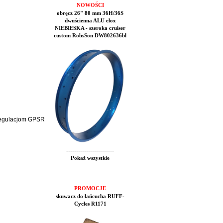
NOWOŚCI
obręcz 26" 80 mm 36H/36S
dwuścienna ALU elox
NIEBIESKA - szeroka cruiser
custom RobsSon DW802636bl
 regulacjom GPSR
------------------------
Pokaż wszystkie
PROMOCJE
skuwacz do łańcucha RUFF-
Cycles R1171