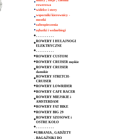
smary , oleje , chemia
rowerowa
widelce i stery
wsporniki kierownicy -
mostki
zabezpieczenia
zębatki i wolnobiegi
. . . . . . . . . .
ROWERY I HULAJNOGI
ELEKTRYCZNE
. . . . . . . . . .
ROWERY CUSTOM
ROWERY CRUISER męskie
ROWERY CRUISER
damskie
ROWERY STRETCH-
CRUISER
ROWERY LOWRIDER
ROWERY CAFE RACER
ROWERY MIEJSKIE i
AMSTERDAM
ROWERY FAT BIKE
ROWERY BIG 29
ROWERY SZOSOWE i
OSTRE KOŁO
. . . . . . . . . .
UBRANIA , GADŻETY
BAGAŻNIKI DO