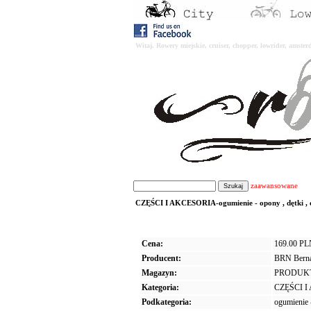
Witaj. Rowery miejskie, cruiser, chopper, lowrider, amst
zaawansowane
CZĘŚCI I AKCESORIA-ogumienie - opony , dętki , o
Cena:
169.00 P
Producent:
BRN Bernar
Magazyn:
PRODUK
Kategoria:
CZĘŚCI 
Podkategoria:
ogumienie -