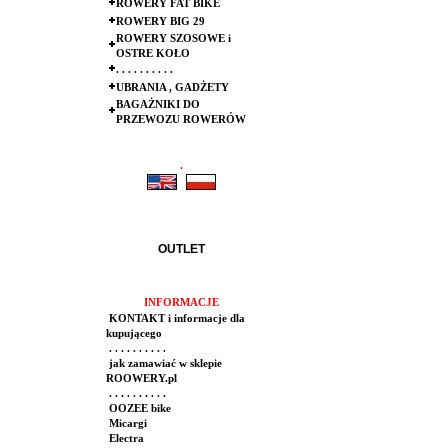
ROWERY FAT BIKE
ROWERY BIG 29
ROWERY SZOSOWE i
OSTRE KOŁO
. . . . . . . . . .
UBRANIA , GADŻETY
BAGAŻNIKI DO
PRZEWOZU ROWERÓW
.
.
OUTLET
INFORMACJE
KONTAKT i informacje dla
kupującego
. . . . . . . . . .
jak zamawiać w sklepie
ROOWERY.pl
. . . . . . . . . .
OOZEE bike
Micargi
Electra