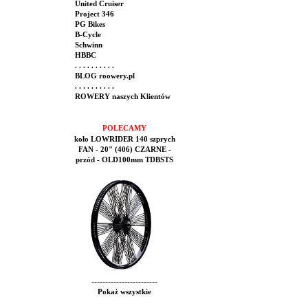
United Cruiser
Project 346
PG Bikes
B-Cycle
Schwinn
HBBC
. . . . . . . . . .
BLOG roowery.pl
. . . . . . . . . .
ROWERY naszych Klientów
POLECAMY
koło LOWRIDER 140 szprych
FAN - 20" (406) CZARNE -
przód - OLD100mm TDBSTS
------------------------
Pokaż wszystkie