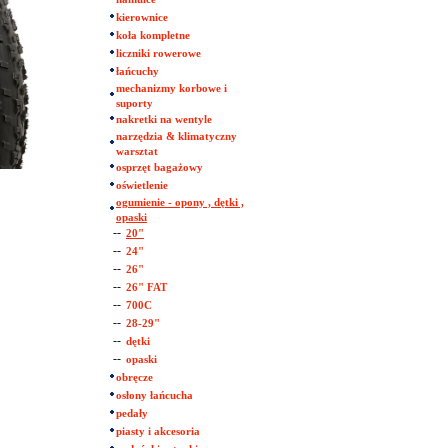
kierownice
koła kompletne
liczniki rowerowe
łańcuchy
mechanizmy korbowe i
suporty
nakretki na wentyle
narzędzia & klimatyczny
warsztat
osprzęt bagażowy
oświetlenie
ogumienie - opony , dętki ,
opaski
--
20"
--
24"
--
26"
--
26" FAT
--
700C
--
28-29"
--
dętki
--
opaski
obręcze
osłony łańcucha
pedały
piasty i akcesoria