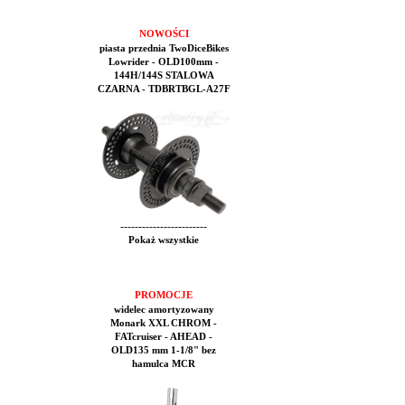
NOWOŚCI
piasta przednia TwoDiceBikes
Lowrider - OLD100mm -
144H/144S STALOWA
CZARNA - TDBRTBGL-A27F
------------------------
Pokaż wszystkie
PROMOCJE
widelec amortyzowany
Monark XXL CHROM -
FATcruiser - AHEAD -
OLD135 mm 1-1/8" bez
hamulca MCR