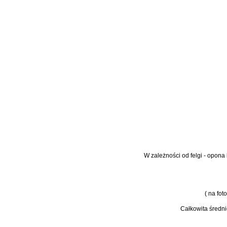
W zależności od felgi - opo
( na fo
Całkowita średnic