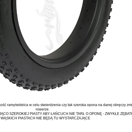
ść ramy/widelca w celu stwierdzenia czy tak szeroka opona na danej obręczy zm
rowerze.
ĄCO SZEROKIEJ PIASTY ABY ŁAŃCUCH NIE TARŁ O OPONĘ - ZWYKŁE ZĘBA
 WĄSKICH PIASTACH NIE BĘDĄ TU WYSTARCZAJĄCE