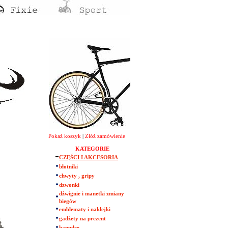
Pokaż koszyk
|
Złóż zamówienie
KATEGORIE
CZĘŚCI I AKCESORIA
błotniki
chwyty , gripy
dzwonki
dźwignie i manetki zmiany
biegów
emblematy i naklejki
gadżety na prezent
hamulce