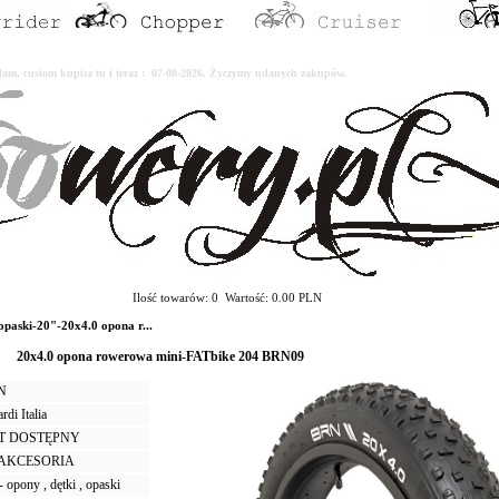
erdam, custom kupisz tu i teraz : 07-08-2026. Życzymy udanych zakupów.
Ilość towarów: 0 Wartość: 0.00 PLN
paski-20"-20x4.0 opona r...
20x4.0 opona rowerowa mini-FATbike 204 BRN09
LN
di Italia
T DOSTĘPNY
I AKCESORIA
 opony , dętki , opaski