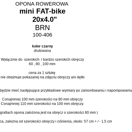
OPONA ROWEROWA
mini FAT-bike
20x4.0"
BRN
100-406
kolor czarny
drutowana
Wyłącznie do szerokich i bardzo szerokich obręczy
60 , 80 , 100 mm
cena za 1 sztukę
nie obejmuje pokazanej na zdjęciu obręczy ani dętki
na będzie mieć następujące przykładowe wymiary po zamontowaniu i napompowaniu
Conajmniej 100 mm szerokości na 80 mm obręczy
Conajmniej
110 mm szerokości na 100 mm obręczy.
tografiach opona założona jest na obręcz o szerokości 80 mm )
a, zależna od szerokości obręczy i ciśnienia, około: 57 cm + / - 1,5 cm