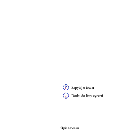
Zapytaj o towar
Dodaj do listy życzeń
Opis towaru