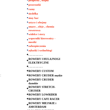
podpórki , stopki
przerzutki
ramy
siodełka
sissy bar
sztyce i obejmy
smary , oleje , chemia
rowerowa
widelce i stery
wsporniki kierownicy -
mostki
zabezpieczenia
zębatki i wolnobiegi
. . . . . . . . . .
ROWERY I HULAJNOGI
ELEKTRYCZNE
. . . . . . . . . .
ROWERY CUSTOM
:
ROWERY CRUISER męskie
ROWERY CRUISER
damskie
ROWERY STRETCH-
CRUISER
ROWERY LOWRIDER
ROWERY CAFE RACER
ROWERY MIEJSKIE i
AMSTERDAM