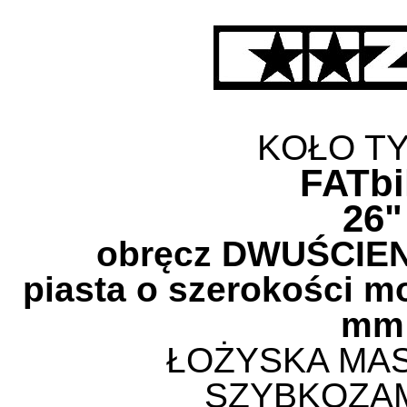
KOŁO T
FATbi
26"
obręcz DWUŚCIEN
piasta o szerokości 
mm
ŁOŻYSKA MA
SZYBKOZA