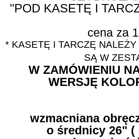
"POD KASETĘ I TAR
cena za 1
* KASETĘ I TARCZĘ NALEŻY
SĄ W ZEST
W ZAMÓWIENIU N
WERSJĘ KOLO
wzmacniana obrę
o średnicy 26" 