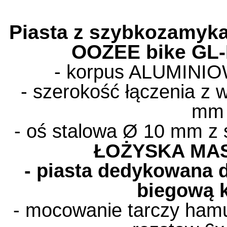
Piasta z szybkozamy
OOZEE bike
GL-
- korpus ALUMINIOW
- szerokość łączenia z 
mm
- oś stalowa
Ø 10 mm
z
ŁOŻYSKA MA
- piasta dedykowana 
biegową 
- mocowanie tarczy hamu