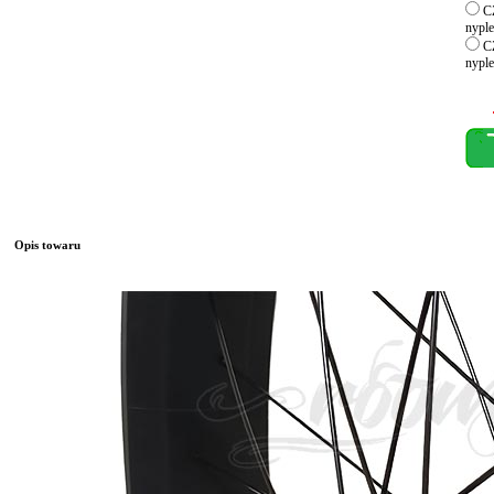
CZ
nyple
CZ
nyple
Opis towaru