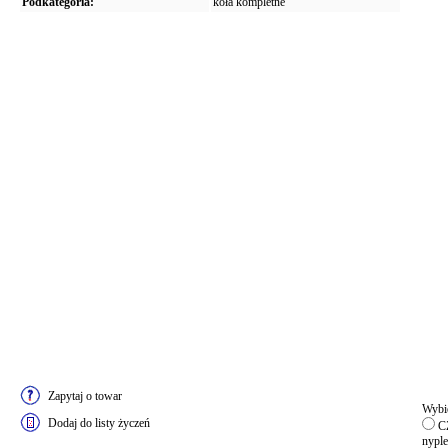
Podkategoria:
koła kompletne
Zapytaj o towar
Wybie
Dodaj do listy życzeń
CZ
nyple