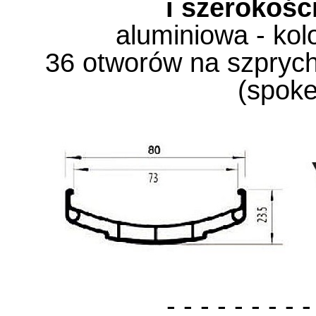
i szerokoś
aluminiowa - kol
36 otworów na szprych
(spoke
- - - - - - - - -