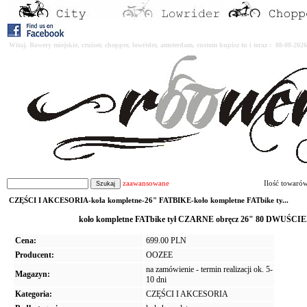
Witaj. Rowery miejskie, cruiser, chopper, lowrider, amsterdam, custom kupisz tu i teraz : 08-08-2
zaawansowane
Ilość towaró
CZĘŚCI I AKCESORIA-koła kompletne-26" FATBIKE-koło kompletne FATbike ty...
koło kompletne FATbike tył CZARNE obręcz 26" 80 DWUŚCI
Cena:
699.00 PLN
Producent:
OOZEE
na zamówienie - termin realizacji ok. 5-
Magazyn:
10 dni
Kategoria:
CZĘŚCI I AKCESORIA