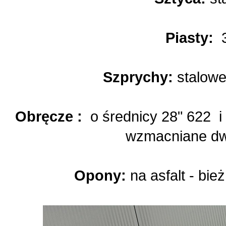
Piasty:
Szprychy:
stalow
Obręcze :
o średnicy 28" 622 i
wzmacniane d
Opony:
na asfalt - bi