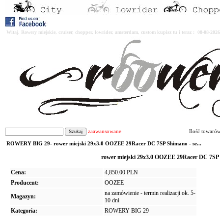
Witaj. Rowery miejskie, cruiser, chopper, lowrider, amsterdam, custom kupisz tu i teraz : 08-08-2
zaawansowane
Ilość towaró
ROWERY BIG 29- rower miejski 29x3.0 OOZEE 29Racer DC 7SP Shimano - se...
rower miejski 29x3.0 OOZEE 29Racer DC 7S
Cena:
4,850.00 PLN
Producent:
OOZEE
na zamówienie - termin realizacji ok. 5-
Magazyn:
10 dni
Kategoria:
ROWERY BIG 29