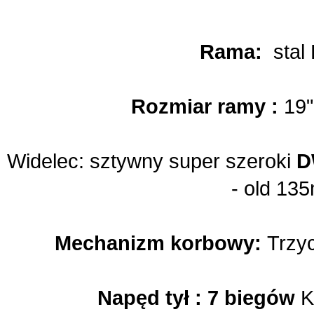
Rama:
stal
Rozmiar ramy :
19"
Widelec: sztywny s
uper szeroki
D
- old 13
Mechanizm korbowy:
Trzyc
Napęd tył : 7 biegów
K