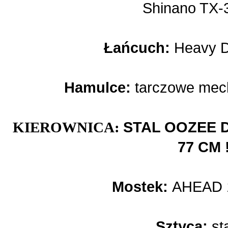
Shinano TX-
Łańcuch:
Heavy Du
Hamulce:
tarczowe mech
KIEROWNICA:
STAL OOZEE 
77 CM !
Mostek:
AHEAD 1-
Sztyca:
st