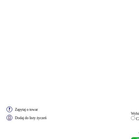
Zapytaj o towar
Wybie
Dodaj do listy życzeń
C