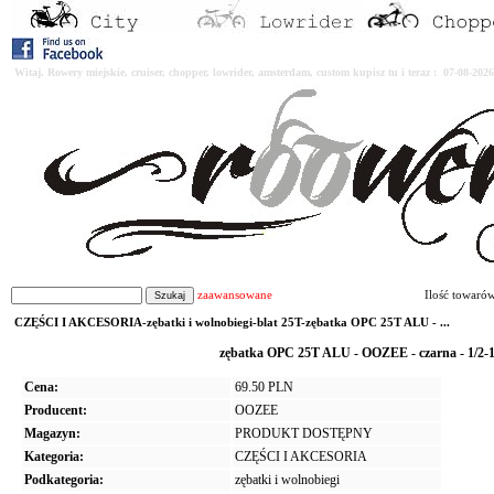
Witaj. Rowery miejskie, cruiser, chopper, lowrider, amsterdam, custom kupisz tu i teraz : 07-08-2
zaawansowane
Ilość towaró
CZĘŚCI I AKCESORIA-zębatki i wolnobiegi-blat 25T-zębatka OPC 25T ALU - ...
zębatka OPC 25T ALU - OOZEE - czarna - 1/2-
Cena:
69.50 PLN
Producent:
OOZEE
Magazyn:
PRODUKT DOSTĘPNY
Kategoria:
CZĘŚCI I AKCESORIA
Podkategoria:
zębatki i wolnobiegi