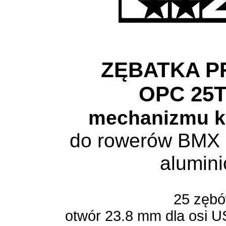
ZĘBATKA P
OPC 25T
mechanizmu 
do rowerów BMX
alumin
25 zęb
otwór 23.8 mm dla osi U