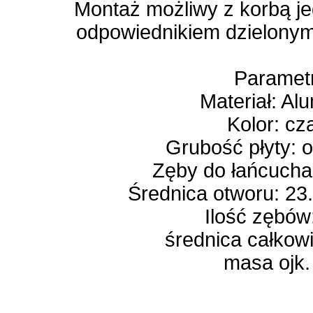
Montaż możliwy z korbą j
odpowiednikiem dzielonym
Paramet
Materiał: Al
Kolor: cz
Grubość płyty: 
Zęby do łańcucha:
Średnica otworu: 23
Ilość zębó
średnica całkow
masa ojk.