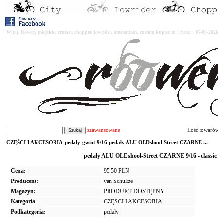
Witaj. Rowery miejskie, cruiser, chopper, lowrider, amsterdam, custom kupisz tu i teraz : 07-08-2
zaawansowane
Ilość towaró
CZĘŚCI I AKCESORIA-pedały-gwint 9/16-pedały ALU OLDshool-Street CZARNE ...
pedały ALU OLDshool-Street CZARNE 9/16 - classic 
Cena:
95.50 PLN
Producent:
van Schultze
Magazyn:
PRODUKT DOSTĘPNY
Kategoria:
CZĘŚCI I AKCESORIA
Podkategoria:
pedały