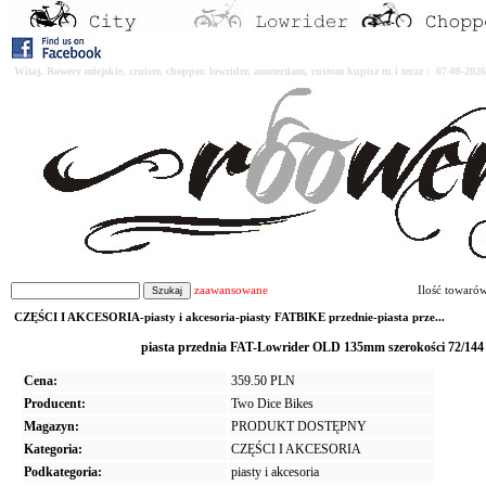
Witaj. Rowery miejskie, cruiser, chopper, lowrider, amsterdam, custom kupisz tu i teraz : 07-08-2
zaawansowane
Ilość towaró
CZĘŚCI I AKCESORIA-piasty i akcesoria-piasty FATBIKE przednie-piasta prze...
piasta przednia FAT-Lowrider OLD 135mm szerokości 72/144
Cena:
359.50 PLN
Producent:
Two Dice Bikes
Magazyn:
PRODUKT DOSTĘPNY
Kategoria:
CZĘŚCI I AKCESORIA
Podkategoria:
piasty i akcesoria