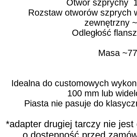
Otwór szprychy
Rozstaw otworów szprych 
zewnętrzny
Odległość flans
Masa ~77
Idealna do customowych wykona
100 mm lub widel
Piasta nie pasuje do klasy
*adapter drugiej tarczy nie jest
o dostępność przed zamówi