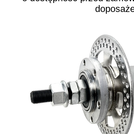
doposaże