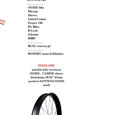
. . . . . . . . . .
OOZEE bike
Micargi
Electra
United Cruiser
Project 346
PG Bikes
B-Cycle
Schwinn
HBBC
. . . . . . . . . .
BLOG roowery.pl
. . . . . . . . . .
ROWERY naszych Klientów
POLECAMY
szerokie koło rowerowe
OOZEE - CZARNE obręcz
dwuścienna 28/29" 65mm
przód oś SZTYWNA OOZEE
stsrtb