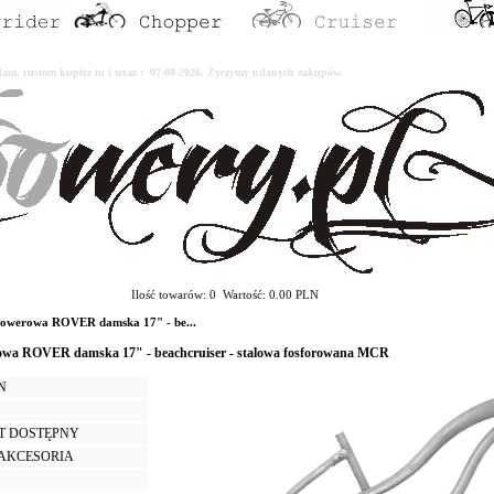
erdam, custom kupisz tu i teraz : 07-08-2026. Życzymy udanych zakupów.
Ilość towarów: 0 Wartość: 0.00 PLN
owerowa ROVER damska 17" - be...
owa ROVER damska 17" - beachcruiser - stalowa fosforowana MCR
LN
T DOSTĘPNY
I AKCESORIA