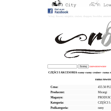
Witaj. Rowery miejskie, cruiser, chopper, lowrider, amst
zaawansowane
CZĘŚCI I AKCESORIA-ramy-ramy cruiser- rama r
rama rower
Cena:
455.50 P
Producent:
Micargi
Magazyn:
PRODUK
Kategoria:
CZĘŚCI 
Podkategoria:
ramy