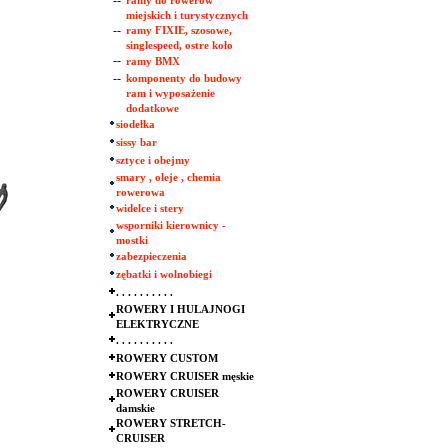
--
ramy do rowerów
miejskich i turystycznych
--
ramy FIXIE, szosowe,
singlespeed, ostre koło
--
ramy BMX
--
komponenty do budowy
ram i wyposażenie
dodatkowe
siodełka
sissy bar
sztyce i obejmy
smary , oleje , chemia
rowerowa
widelce i stery
wsporniki kierownicy -
mostki
zabezpieczenia
zębatki i wolnobiegi
. . . . . . . . . .
ROWERY I HULAJNOGI
ELEKTRYCZNE
. . . . . . . . . .
ROWERY CUSTOM
ROWERY CRUISER męskie
ROWERY CRUISER
damskie
ROWERY STRETCH-
CRUISER