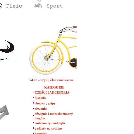
Pokaż koszyk
|
Złóż zamówienie
KATEGORIE
CZĘŚCI I AKCESORIA
błotniki
chwyty , gripy
dzwonki
dźwignie i manetki zmiany
biegów
emblematy i naklejki
gadżety na prezent
hamulce