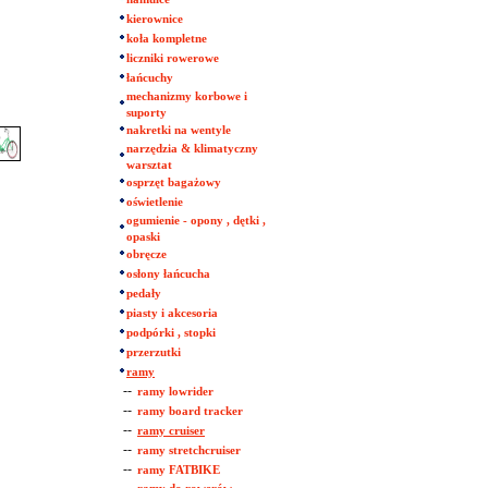
kierownice
koła kompletne
liczniki rowerowe
łańcuchy
mechanizmy korbowe i
suporty
nakretki na wentyle
narzędzia & klimatyczny
warsztat
osprzęt bagażowy
oświetlenie
ogumienie - opony , dętki ,
opaski
obręcze
osłony łańcucha
pedały
piasty i akcesoria
podpórki , stopki
przerzutki
ramy
--
ramy lowrider
--
ramy board tracker
--
ramy cruiser
--
ramy stretchcruiser
--
ramy FATBIKE