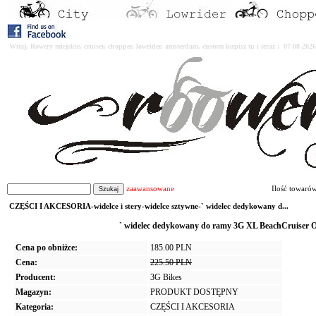
Witaj. Rowery miejskie, cruiser, chopper, lowrider, amsterdam, custom kupisz tu i teraz : 07-08-2
zaawansowane
Ilość towaró
CZĘŚCI I AKCESORIA-widelce i stery-widelce sztywne-` widelec dedykowany d...
` widelec dedykowany do ramy 3G XL BeachCrui
Cena po obniżce:
185.00 PLN
Cena:
225.50 PLN
Producent:
3G Bikes
Magazyn:
PRODUKT DOSTĘPNY
Kategoria:
CZĘŚCI I AKCESORIA