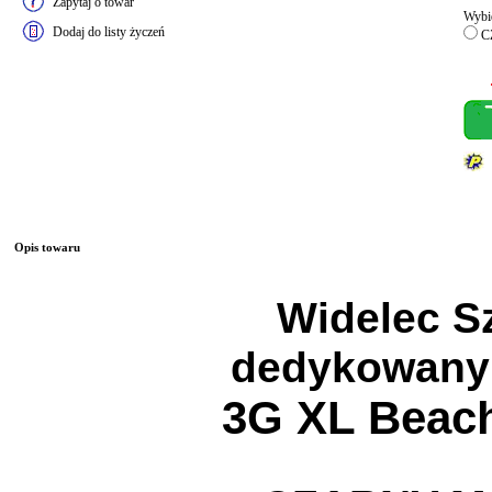
Zapytaj o towar
Wybie
Dodaj do listy życzeń
C
Opis towaru
Widelec S
dedykowany
3G XL Beac