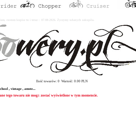
erdam, custom kupisz tu i teraz : 07-08-2026. Życzymy udanych zakupów.
Ilość towarów: 0 Wartość: 0.00 PLN
ool , vintage , amste...
ane tego towaru nie mog± zostać wyświetlone w tym momencie.