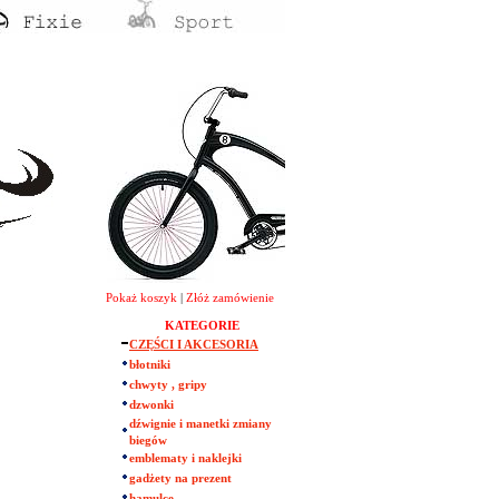
Pokaż koszyk
|
Złóż zamówienie
KATEGORIE
CZĘŚCI I AKCESORIA
błotniki
chwyty , gripy
dzwonki
dźwignie i manetki zmiany
biegów
emblematy i naklejki
gadżety na prezent
hamulce