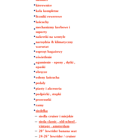
kierownice
koła kompletne
liczniki rowerowe
łańcuchy
mechanizmy korbowe i
suporty
nakretki na wentyle
narzędzia & klimatyczny
warsztat
osprzęt bagażowy
oświetlenie
ogumienie - opony , dętki ,
opaski
obręcze
osłony łańcucha
pedały
piasty i akcesoria
podpórki , stopki
przerzutki
ramy
siodełka
--
siodła cruiser i miejskie
--
sioda classic , old-school ,
vintage , amsterdam
--
20" lowrider banana seat
--
24-26" lowrider / cruiser