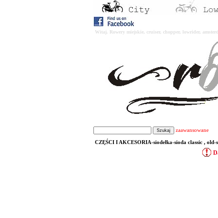
Witaj. Rowery miejskie, cruiser, chopper, lowrider, amst
zaawansowane
CZĘŚCI I AKCESORIA-siodełka-sioda classic , old-sch
D