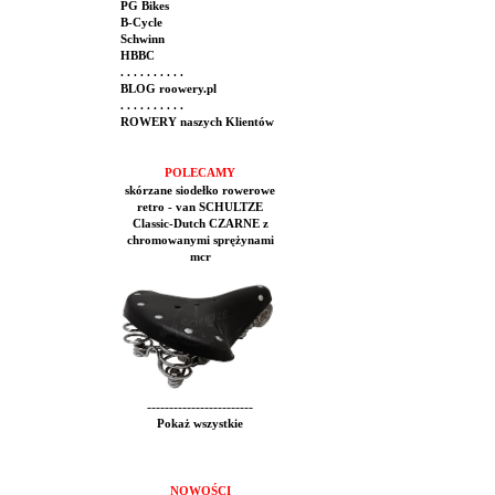
PG Bikes
B-Cycle
Schwinn
HBBC
. . . . . . . . . .
BLOG roowery.pl
. . . . . . . . . .
ROWERY naszych Klientów
POLECAMY
skórzane siodełko rowerowe
retro - van SCHULTZE
Classic-Dutch CZARNE z
chromowanymi sprężynami
mcr
------------------------
Pokaż wszystkie
NOWOŚCI