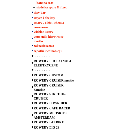
banana seat
--
siodełka sport & fixed
sissy bar
sztyce i obejmy
smary , oleje , chemia
rowerowa
widelce i stery
wsporniki kierownicy -
mostki
zabezpieczenia
zębatki i wolnobiegi
. . . . . . . . . .
ROWERY I HULAJNOGI
ELEKTRYCZNE
. . . . . . . . . .
ROWERY CUSTOM
ROWERY CRUISER męskie
ROWERY CRUISER
damskie
ROWERY STRETCH-
CRUISER
ROWERY LOWRIDER
ROWERY CAFE RACER
ROWERY MIEJSKIE i
AMSTERDAM
ROWERY FAT BIKE
ROWERY BIG 29