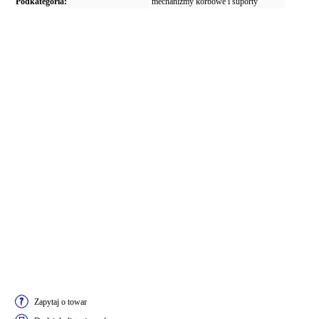
Podkategoria:
mechanizmy korbowe i suporty
Zapytaj o towar