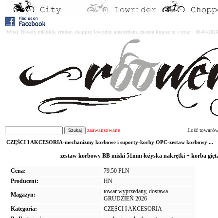
Witaj. Rowery miejskie, cruiser, chopper, lowrider, amsterdam, custom kupisz tu i teraz : 08-08-2
zaawansowane
Ilość towaró
CZĘŚCI I AKCESORIA-mechanizmy korbowe i suporty-korby OPC-zestaw korbowy ...
zestaw korbowy BB miski 51mm łożyska nakrętki + korba g
Cena:
79.50 PLN
Producent:
HN
towar wyprzedany, dostawa
Magazyn:
GRUDZIEŃ 2026
Kategoria:
CZĘŚCI I AKCESORIA