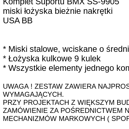
Komplet Suportu BMX SS-9905
miski łożyska bieżnie nakrętki
USA BB
* Miski stalowe, wciskane o śred
* Łożyska kulkowe 9 kulek
* Wszystkie elementy jednego kom
UWAGA ! ZESTAW ZAWIERA NAJPRO
WYMAGAJĄCYCH.
PRZY PROJEKTACH Z WIĘKSZYM BU
ZAMÓWIENIE ZA POŚREDNICTWEM 
MECHANIZMÓW MARKOWYCH ( SPO