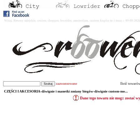
Witaj. Rowery miejskie, cruiser, chopper, lowrider, amsterdam, custom kupisz tu i teraz : 09-08-2
zaawansowane
Ilość towaró
CZĘŚCI I AKCESORIA-dźwignie i manetki zmiany biegów-dżwignie custom-mo...
Dane tego towaru nie mog± zostać w