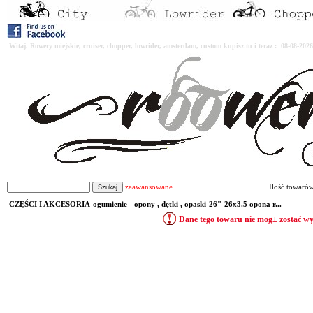
Witaj. Rowery miejskie, cruiser, chopper, lowrider, amsterdam, custom kupisz tu i teraz : 08-08-2
zaawansowane
Ilość towaró
CZĘŚCI I AKCESORIA-ogumienie - opony , dętki , opaski-26"-26x3.5 opona r...
Dane tego towaru nie mog± zostać w