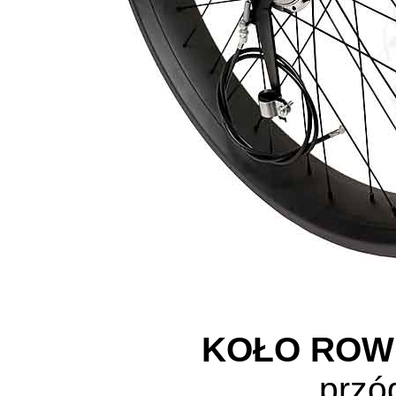
KOŁO RO
przó