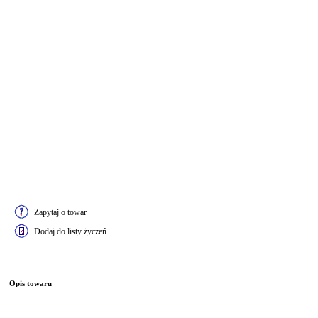
Zapytaj o towar
Dodaj do listy życzeń
Opis towaru