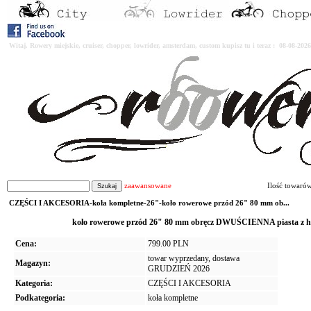
Witaj. Rowery miejskie, cruiser, chopper, lowrider, amsterdam, custom kupisz tu i teraz : 08-08-2
zaawansowane
Ilość towaró
CZĘŚCI I AKCESORIA-koła kompletne-26"-koło rowerowe przód 26" 80 mm ob...
koło rowerowe przód 26" 80 mm obręcz DWUŚCIENNA piasta z
Cena:
799.00 PLN
towar wyprzedany, dostawa
Magazyn:
GRUDZIEŃ 2026
Kategoria:
CZĘŚCI I AKCESORIA
Podkategoria:
koła kompletne