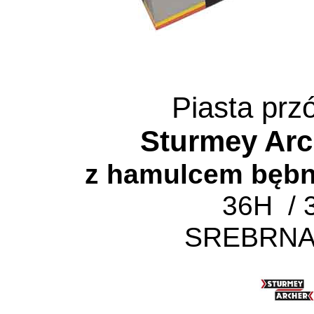
Piasta przó
Sturmey Ar
z hamulcem bęb
36H / 
SREBRNA 