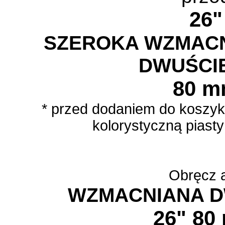
26"
SZEROKA WZMAC
DWUŚCI
80 
* przed dodaniem do koszyk
kolorystyczną piasty 
Obręcz 
WZMACNIANA 
26"
80