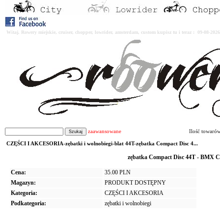
Witaj. Rowery miejskie, cruiser, chopper, lowrider, amsterdam, custom kupisz tu i teraz : 09-08-2
zaawansowane
Ilość towaró
CZĘŚCI I AKCESORIA-zębatki i wolnobiegi-blat 44T-zębatka Compact Disc 4...
zębatka Compact Disc 44T - BMX 
Cena:
35.00 PLN
Magazyn:
PRODUKT DOSTĘPNY
Kategoria:
CZĘŚCI I AKCESORIA
Podkategoria:
zębatki i wolnobiegi