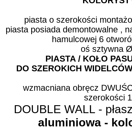
KOLORYST
piasta o szerokości monta
piasta posiada demontowalne , 
hamulcowej 6 otworów
oś sztywna 
PIASTA / KOŁO PAS
DO SZEROKICH WIDELCÓW 
wzmacniana obręcz DWUŚCIE
szerokości 
DOUBLE WALL - płaszc
aluminiowa - kol