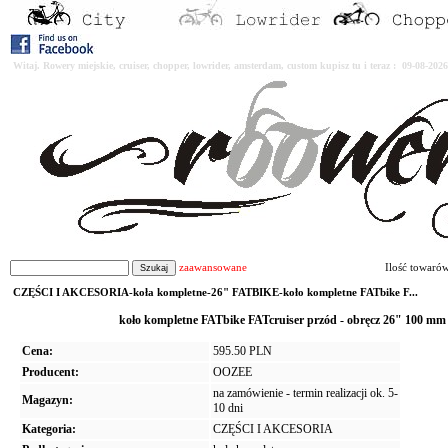
Witaj. Rowery miejskie, cruiser, chopper, lowrider, amsterdam, custom kupisz tu i teraz : 09-08-2
zaawansowane
Ilość towaró
CZĘŚCI I AKCESORIA-koła kompletne-26" FATBIKE-koło kompletne FATbike F...
koło kompletne FATbike FATcruiser przód - obręcz 26" 10
Cena:
595.50 PLN
Producent:
OOZEE
na zamówienie - termin realizacji ok. 5-
Magazyn:
10 dni
Kategoria:
CZĘŚCI I AKCESORIA