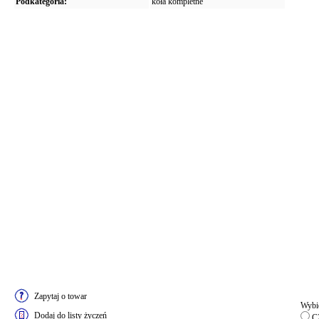
Podkategoria:
koła kompletne
Zapytaj o towar
Wybie
Dodaj do listy życzeń
CZ