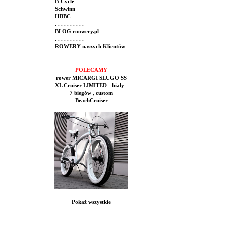
B-Cycle
Schwinn
HBBC
. . . . . . . . . .
BLOG roowery.pl
. . . . . . . . . .
ROWERY naszych Klientów
POLECAMY
rower MICARGI SLUGO SS
XL Cruiser LIMITED - biały -
7 biegów , custom
BeachCruiser
------------------------
Pokaż wszystkie