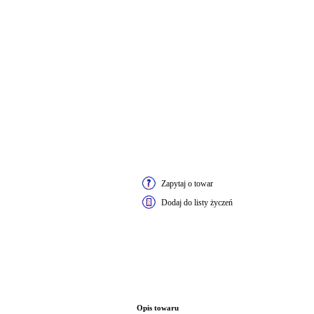
Zapytaj o towar
Dodaj do listy życzeń
Opis towaru