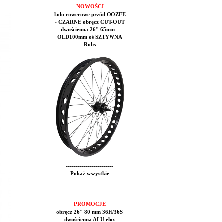
NOWOŚCI
koło rowerowe przód OOZEE
- CZARNE obręcz CUT-OUT
dwuścienna 26" 65mm -
OLD100mm oś SZTYWNA
Robs
------------------------
Pokaż wszystkie
PROMOCJE
obręcz 26" 80 mm 36H/36S
dwuścienna ALU elox