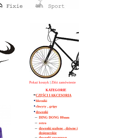
Pokaż koszyk
|
Złóż zamówienie
KATEGORIE
CZĘŚCI I AKCESORIA
błotniki
chwyty , gripy
dzwonki
--
DING DONG 80mm
--
retro
--
dzwonki szalone , dziwne i
designerskie
--
dzwonki rowerowe