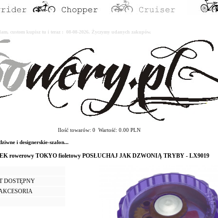
erdam, custom kupisz tu i teraz : 08-08-2026. Życzymy udanych zakupów.
Ilość towarów: 0 Wartość: 0.00 PLN
ne i designerskie-szalon...
NEK rowerowy TOKYO fioletowy POSŁUCHAJ JAK DZWONIĄ TRYBY - LX9019
T DOSTĘPNY
I AKCESORIA