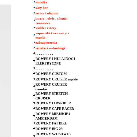
siodełka
sissy bar
sztyce i obejmy
smary , oleje , chemia
rowerowa
widelce i stery
wsporniki kierownicy -
mostki
zabezpieczenia
zębatki i wolnobiegi
. . . . . . . . . .
ROWERY I HULAJNOGI
ELEKTRYCZNE
. . . . . . . . . .
ROWERY CUSTOM
ROWERY CRUISER męskie
ROWERY CRUISER
damskie
ROWERY STRETCH-
CRUISER
ROWERY LOWRIDER
ROWERY CAFE RACER
ROWERY MIEJSKIE i
AMSTERDAM
ROWERY FAT BIKE
ROWERY BIG 29
ROWERY SZOSOWE i