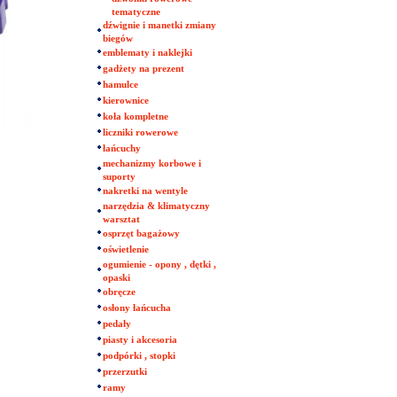
tematyczne
dźwignie i manetki zmiany
biegów
emblematy i naklejki
gadżety na prezent
hamulce
kierownice
koła kompletne
liczniki rowerowe
łańcuchy
mechanizmy korbowe i
suporty
nakretki na wentyle
narzędzia & klimatyczny
warsztat
osprzęt bagażowy
oświetlenie
ogumienie - opony , dętki ,
opaski
obręcze
osłony łańcucha
pedały
piasty i akcesoria
podpórki , stopki
przerzutki
ramy