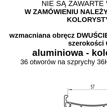
NIE SĄ ZAWARTE
W ZAMÓWIENIU NALEŻ
KOLORYST
wzmacniana obręcz DWUŚCIEN
szerokości
aluminiowa - kol
36 otworów na szprychy 36H