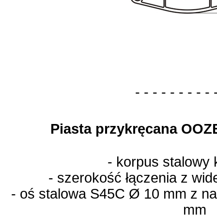
- - - - - - - - - 
Piasta przykręcana OO
- korpus stalowy 
- szerokość łączenia z wi
- oś stalowa S45C
Ø 10 mm
z na
mm