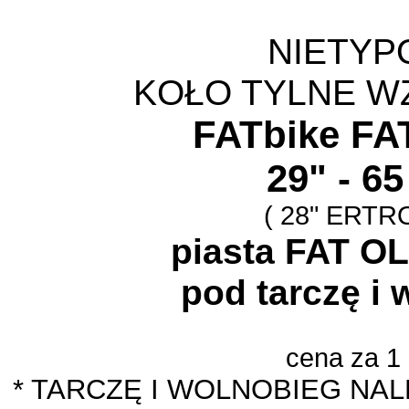
NIETY
KOŁO TYLNE W
FATbike FA
29" - 6
( 28" ERTRO
piasta FAT O
pod tarczę i
cena za 1
* TARCZĘ I WOLNOBIEG NA