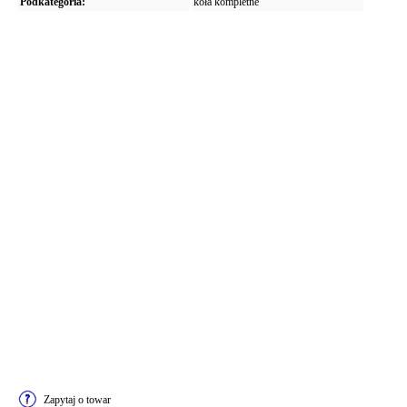
Podkategoria:
koła kompletne
Zapytaj o towar