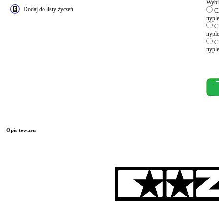
Wybie
Dodaj do listy życzeń
CZ
nyple
CZ
nyple
CZ
nyple
Opis towaru