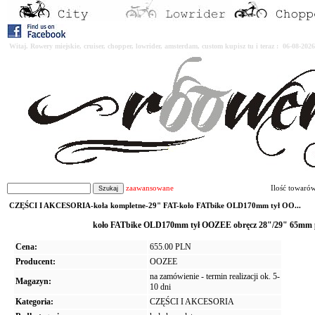
Witaj. Rowery miejskie, cruiser, chopper, lowrider, amsterdam, custom kupisz tu i teraz : 06-08-2
zaawansowane
Ilość towaró
CZĘŚCI I AKCESORIA-koła kompletne-29" FAT-koło FATbike OLD170mm tył OO...
koło FATbike OLD170mm tył OOZEE obręcz 28"/29" 65mm pia
Cena:
655.00 PLN
Producent:
OOZEE
na zamówienie - termin realizacji ok. 5-
Magazyn:
10 dni
Kategoria:
CZĘŚCI I AKCESORIA