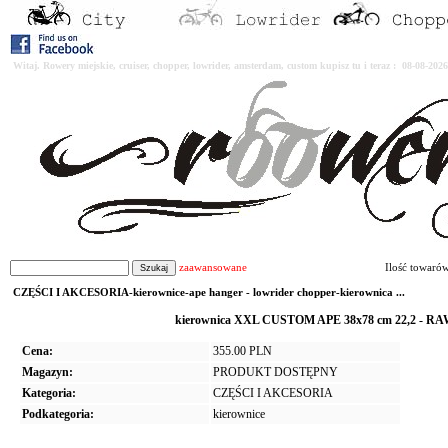
Witaj. Rowery miejskie, cruiser, chopper, lowrider, amsterdam, custom kupisz tu i teraz : 08-08-2
zaawansowane
Ilość towaró
CZĘŚCI I AKCESORIA-kierownice-ape hanger - lowrider chopper-kierownica ...
kierownica XXL CUSTOM APE 38x78 cm 22,2 - RAW
Cena:
355.00 PLN
Magazyn:
PRODUKT DOSTĘPNY
Kategoria:
CZĘŚCI I AKCESORIA
Podkategoria:
kierownice