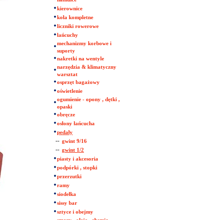
kierownice
koła kompletne
liczniki rowerowe
łańcuchy
mechanizmy korbowe i
suporty
nakretki na wentyle
narzędzia & klimatyczny
warsztat
osprzęt bagażowy
oświetlenie
ogumienie - opony , dętki ,
opaski
obręcze
osłony łańcucha
pedały
--
gwint 9/16
--
gwint 1/2
piasty i akcesoria
podpórki , stopki
przerzutki
ramy
siodełka
sissy bar
sztyce i obejmy