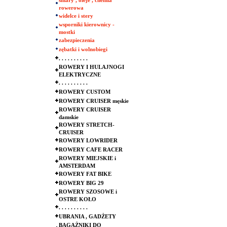
smary , oleje , chemia
rowerowa
widelce i stery
wsporniki kierownicy -
mostki
zabezpieczenia
zębatki i wolnobiegi
. . . . . . . . . .
ROWERY I HULAJNOGI
ELEKTRYCZNE
. . . . . . . . . .
ROWERY CUSTOM
ROWERY CRUISER męskie
ROWERY CRUISER
damskie
ROWERY STRETCH-
CRUISER
ROWERY LOWRIDER
ROWERY CAFE RACER
ROWERY MIEJSKIE i
AMSTERDAM
ROWERY FAT BIKE
ROWERY BIG 29
ROWERY SZOSOWE i
OSTRE KOŁO
. . . . . . . . . .
UBRANIA , GADŻETY
BAGAŻNIKI DO