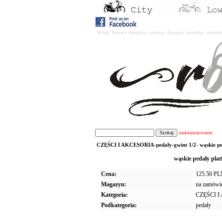
Witaj. Rowery miejskie, cruiser, chopper, lowrider, amst
zaawansowane
CZĘŚCI I AKCESORIA-pedały-gwint 1/2- wąskie peda
wąskie pedały p
Cena:
125.50 P
Magazyn:
na zamówi
Kategoria:
CZĘŚCI 
Podkategoria:
pedały