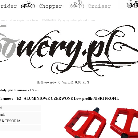
erdam, custom kupisz tu i teraz : 07-08-2026. Życzymy udanych zakupów.
Ilość towarów: 0 Wartość: 0.00 PLN
ły platformowe - 1/2 -...
latformowe - 1/2 - ALUMINIOWE CZERWONE Low-profile NISKI PROFIL
LN
enie
I AKCESORIA