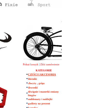
Pokaż koszyk
|
Złóż zamówienie
KATEGORIE
CZĘŚCI I AKCESORIA
błotniki
chwyty , gripy
dzwonki
dźwignie i manetki zmiany
biegów
emblematy i naklejki
gadżety na prezent
hamulce