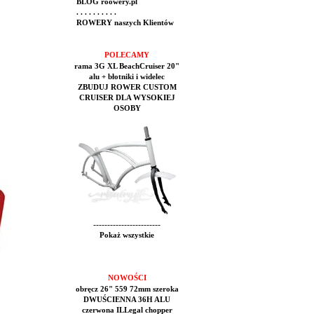
BLOG roowery.pl
. . . . . . . . . .
ROWERY naszych Klientów
POLECAMY
rama 3G XL BeachCruiser 20"
alu + błotniki i widelec
ZBUDUJ ROWER CUSTOM
CRUISER DLA WYSOKIEJ
OSOBY
------------------------
Pokaż wszystkie
NOWOŚCI
obręcz 26" 559 72mm szeroka
DWUŚCIENNA 36H ALU
czerwona ILLegal chopper