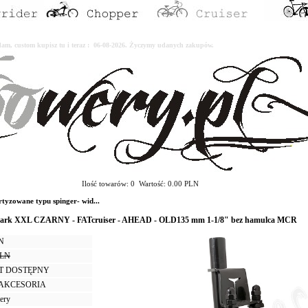
erdam, custom kupisz tu i teraz : 06-08-2026. Życzymy udanych zakupów.
Ilość towarów: 0 Wartość: 0.00 PLN
yzowane typu spinger- wid...
nark XXL CZARNY - FATcruiser - AHEAD - OLD135 mm 1-1/8" bez hamulca MCR
LN
PLN
T DOSTĘPNY
I AKCESORIA
tery