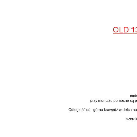
maks
przy montażu pomocne są pie
Odległość oś - górna krawędź widelca n
szero