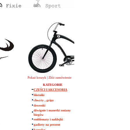
Pokaż koszyk
|
Złóż zamówienie
KATEGORIE
CZĘŚCI I AKCESORIA
błotniki
chwyty , gripy
dzwonki
dźwignie i manetki zmiany
biegów
emblematy i naklejki
gadżety na prezent
hamulce