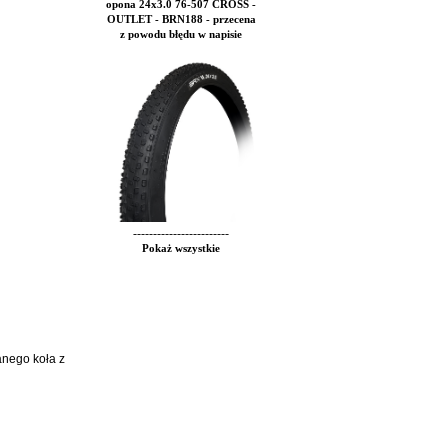
opona 24x3.0 76-507 CROSS -
OUTLET - BRN188 - przecena
z powodu błędu w napisie
------------------------
Pokaż wszystkie
nego koła z