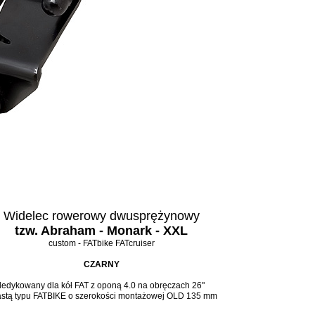
Widelec rowerowy dwusprężynowy
tzw. Abraham - Monark - XXL
custom - FATbike FATcruiser
CZARNY
dedykowany dla kół FAT z oponą 4.0 na obręczach 26"
astą typu FATBIKE o szerokości montażowej OLD 135 mm