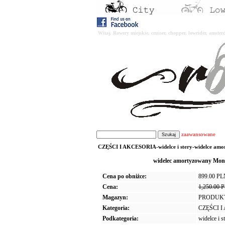
Witaj. Rowery miejskie, cruiser, chopper, lowrider, amst
zaawansowane
CZĘŚCI I AKCESORIA-widelce i stery-widelce amort
widelec amortyzowany Mo
Cena po obniżce:
899.00 P
Cena:
1,250.00 
Magazyn:
PRODUK
Kategoria:
CZĘŚCI 
Podkategoria:
widelce i s