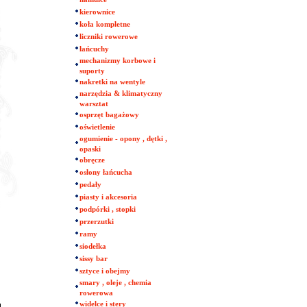
kierownice
koła kompletne
liczniki rowerowe
łańcuchy
mechanizmy korbowe i
suporty
nakretki na wentyle
narzędzia & klimatyczny
warsztat
osprzęt bagażowy
oświetlenie
ogumienie - opony , dętki ,
opaski
obręcze
osłony łańcucha
pedały
piasty i akcesoria
podpórki , stopki
przerzutki
ramy
siodełka
sissy bar
sztyce i obejmy
smary , oleje , chemia
rowerowa
widelce i stery