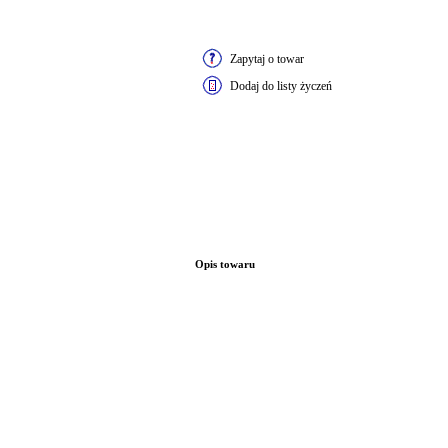
Zapytaj o towar
Dodaj do listy życzeń
Opis towaru