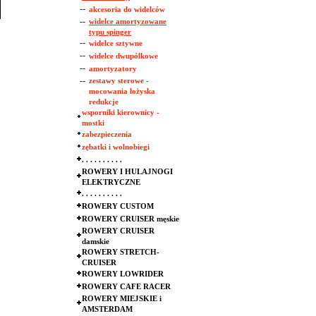
--
akcesoria do widelców
--
widelce amortyzowane
typu spinger
--
widelce sztywne
--
widelce dwupólkowe
--
amortyzatory
--
zestawy sterowe -
mocowania łożyska
redukcje
wsporniki kierownicy -
mostki
zabezpieczenia
zębatki i wolnobiegi
. . . . . . . . . .
ROWERY I HULAJNOGI
ELEKTRYCZNE
. . . . . . . . . .
ROWERY CUSTOM
ROWERY CRUISER męskie
ROWERY CRUISER
damskie
ROWERY STRETCH-
CRUISER
ROWERY LOWRIDER
ROWERY CAFE RACER
ROWERY MIEJSKIE i
AMSTERDAM