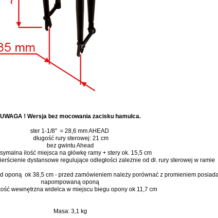
UWAGA ! Wersja bez mocowania zacisku hamulca.
ster 1-1/8" = 28,6 mm AHEAD
długość rury sterowej: 21 cm
bez gwintu Ahead
ymalna ilość miejsca na główkę ramy + stery ok. 15,5 cm
rścienie dystansowe regulujące odległości zależnie od dł. rury sterowej w ramie
ad oponą ok 38,5 cm - przed zamówieniem należy porównać z promieniem posiada
napompowaną oponą
kość wewnętrzna widelca w miejscu biegu opony ok 11,7 cm
Masa: 3,1 kg