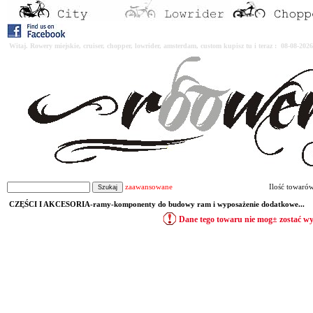
Witaj. Rowery miejskie, cruiser, chopper, lowrider, amsterdam, custom kupisz tu i teraz : 08-08-2
zaawansowane
Ilość towaró
CZĘŚCI I AKCESORIA-ramy-komponenty do budowy ram i wyposażenie dodatkowe...
Dane tego towaru nie mog± zostać w