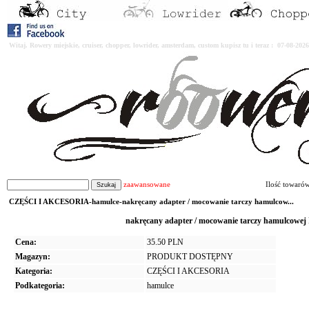
Witaj. Rowery miejskie, cruiser, chopper, lowrider, amsterdam, custom kupisz tu i teraz : 07-08-2
zaawansowane
Ilość towaró
CZĘŚCI I AKCESORIA-hamulce-nakręcany adapter / mocowanie tarczy hamulcow...
nakręcany adapter / mocowanie tarczy hamulcowe
Cena:
35.50 PLN
Magazyn:
PRODUKT DOSTĘPNY
Kategoria:
CZĘŚCI I AKCESORIA
Podkategoria:
hamulce