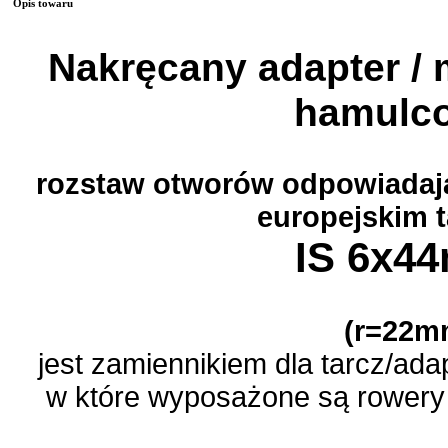
Opis towaru
Nakręcany adapter /
hamulc
rozstaw otworów odpowiadaj
europejskim
IS 6x
(r=22m
jest zamiennikiem dla tarcz/a
w które wyposażone są rowery 