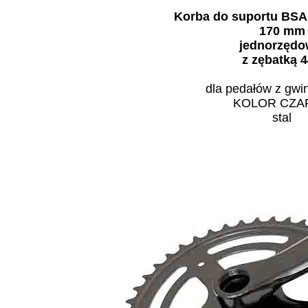
Korba do suportu BSA
170 mm
jednorzęd
z zębatką 
dla pedałów z gwi
KOLOR CZA
stal