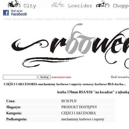
Witaj. Rowery miejskie, cruiser, chopper, lowrider, amsterdam, custom kupisz tu i teraz : 08-08-2
zaawansowane
Ilość towaró
CZĘŚCI I AKCESORIA-mechanizmy korbowe i suporty-zestawy korbowe BSA-korba...
korba 170mm BSA 9/16 "na kwadrat" z zębatk
Cena:
69.50 PLN
Magazyn:
PRODUKT DOSTĘPNY
Kategoria:
CZĘŚCI I AKCESORIA
Podkategoria:
mechanizmy korbowe i suporty