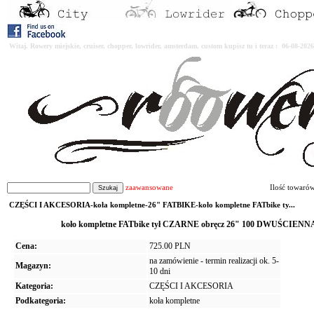
Witaj. Rowery miejskie, cruiser, chopper, lowrider, amsterdam, custom kupisz tu i teraz : 06-08-2
zaawansowane
Ilość towaró
CZĘŚCI I AKCESORIA-koła kompletne-26" FATBIKE-koło kompletne FATbike ty...
koło kompletne FATbike tył CZARNE obręcz 26" 100 DWUŚCI
Cena:
725.00 PLN
na zamówienie - termin realizacji ok. 5-
Magazyn:
10 dni
Kategoria:
CZĘŚCI I AKCESORIA
Podkategoria:
koła kompletne