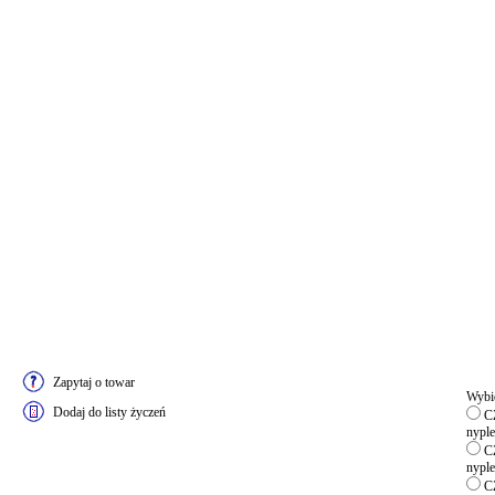
Zapytaj o towar
Wybie
Dodaj do listy życzeń
CZ
nyple
CZ
nyple
CZ