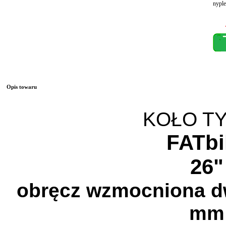
nyple
Opis towaru
KOŁO T
FATbi
26"
obręcz wzmocniona d
mm