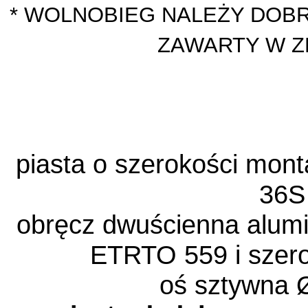
* WOLNOBIEG NALEŻY DOBR
ZAWARTY W Z
piasta o szerokości mo
36S
obręcz dwuścienna alumi
ETRTO 559 i szer
oś sztywna