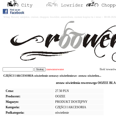
Witaj. Rowery miejskie, cruiser, chopper, lowrider, amsterdam, custom kupisz tu i teraz : 08-08-2
zaawansowane
Ilość towaró
CZĘŚCI I AKCESORIA-oświetlenie-zestawy oświetleniowe- zestaw oświetlen...
zestaw oświetlenia rowerowego OOZEE BLAC
Cena:
27.50 PLN
Producent:
OOZEE
Magazyn:
PRODUKT DOSTĘPNY
Kategoria:
CZĘŚCI I AKCESORIA
Podkategoria:
oświetlenie