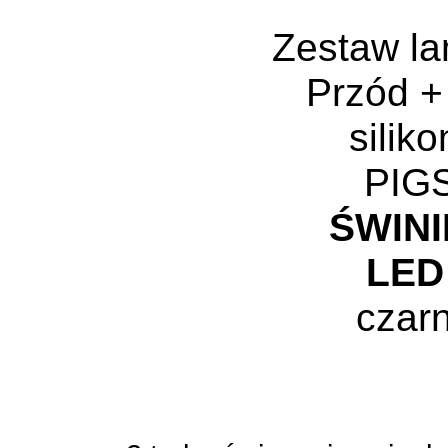
Zestaw l
Przód +
silik
PIG
ŚWINI
LE
czar