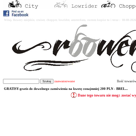
Witaj. Rowery miejskie, cruiser, chopper, lowrider, amsterdam, custom kupisz tu i teraz : 08-08-2
zaawansowane
Ilość towaró
GRATISY-gratis do dowolnego zamówienia na kwotę conajmniej 200 PLN - BREL...
Dane tego towaru nie mog± zostać w