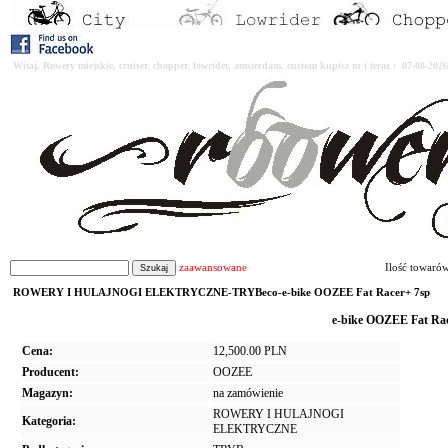
Witaj. Rowery miejskie, cruiser, chopper, lowrider, amsterdam, custom kupisz tu i teraz : 07-08-2
zaawansowane
Ilość towaró
ROWERY I HULAJNOGI ELEKTRYCZNE-TRYBeco-e-bike OOZEE Fat Racer+ 7sp
e-bike OOZEE Fat Rac
Cena:
12,500.00 PLN
Producent:
OOZEE
Magazyn:
na zamówienie
ROWERY I HULAJNOGI
Kategoria:
ELEKTRYCZNE