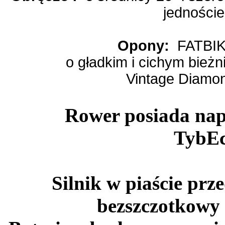
jedności
Opony:
FATBIK
o gładkim i cichym bieżni
Vintage Diamo
Rower posiada na
TybE
Silnik w piaście pr
bezszczotkowy 