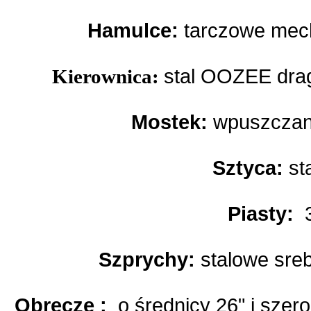
Hamulce:
tarczowe mech
Kierownica:
stal OOZEE dra
Mostek:
wpuszczany
Sztyca:
st
Piasty:
Szprychy:
stalowe sr
Obręcze :
o średnicy 26" i szer