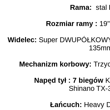
Rama:
stal
Rozmiar ramy :
19"
Widelec:
Super DWUPÓŁKOWY s
135m
Mechanizm korbowy:
Trzyc
Napęd tył : 7 biegów
K
Shinano TX-
Łańcuch:
Heavy Du