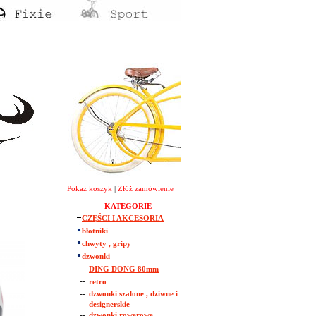
Pokaż koszyk
|
Złóż zamówienie
KATEGORIE
CZĘŚCI I AKCESORIA
błotniki
chwyty , gripy
dzwonki
--
DING DONG 80mm
--
retro
--
dzwonki szalone , dziwne i
designerskie
--
dzwonki rowerowe