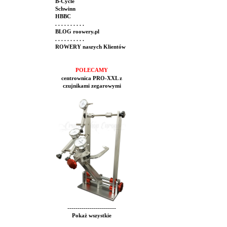
B-Cycle
Schwinn
HBBC
. . . . . . . . . .
BLOG roowery.pl
. . . . . . . . . .
ROWERY naszych Klientów
POLECAMY
centrownica PRO-XXL z
czujnikami zegarowymi
------------------------
Pokaż wszystkie