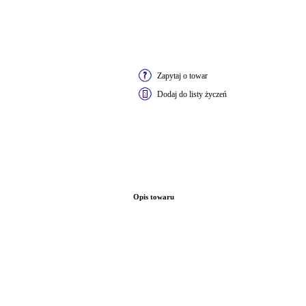
Zapytaj o towar
Dodaj do listy życzeń
Opis towaru