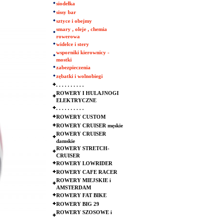
siodełka
sissy bar
sztyce i obejmy
smary , oleje , chemia
rowerowa
widelce i stery
wsporniki kierownicy -
mostki
zabezpieczenia
zębatki i wolnobiegi
. . . . . . . . . .
ROWERY I HULAJNOGI
ELEKTRYCZNE
. . . . . . . . . .
ROWERY CUSTOM
ROWERY CRUISER męskie
ROWERY CRUISER
damskie
ROWERY STRETCH-
CRUISER
ROWERY LOWRIDER
ROWERY CAFE RACER
ROWERY MIEJSKIE i
AMSTERDAM
ROWERY FAT BIKE
ROWERY BIG 29
ROWERY SZOSOWE i