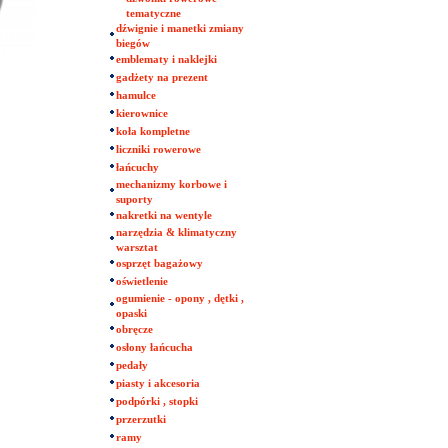
tematyczne
dźwignie i manetki zmiany
biegów
emblematy i naklejki
gadżety na prezent
hamulce
kierownice
koła kompletne
liczniki rowerowe
łańcuchy
mechanizmy korbowe i
suporty
nakretki na wentyle
narzędzia & klimatyczny
warsztat
osprzęt bagażowy
oświetlenie
ogumienie - opony , dętki ,
opaski
obręcze
osłony łańcucha
pedały
piasty i akcesoria
podpórki , stopki
przerzutki
ramy