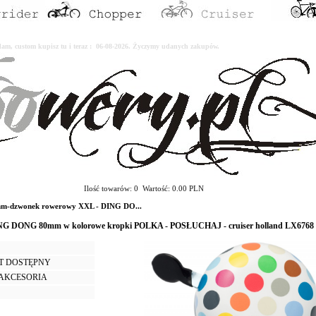
erdam, custom kupisz tu i teraz : 06-08-2026. Życzymy udanych zakupów.
Ilość towarów: 0 Wartość: 0.00 PLN
dzwonek rowerowy XXL - DING DO...
NG DONG 80mm w kolorowe kropki POLKA - POSŁUCHAJ - cruiser holland LX6768
T DOSTĘPNY
I AKCESORIA