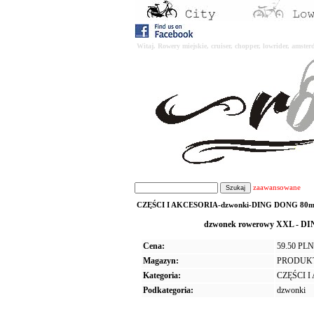
Witaj. Rowery miejskie, cruiser, chopper, lowrider, amst
zaawansowane
CZĘŚCI I AKCESORIA-dzwonki-DING DONG 80mm-
dzwonek rowerowy XXL - DI
Cena:
59.50 PLN
Magazyn:
PRODUK
Kategoria:
CZĘŚCI 
Podkategoria:
dzwonki