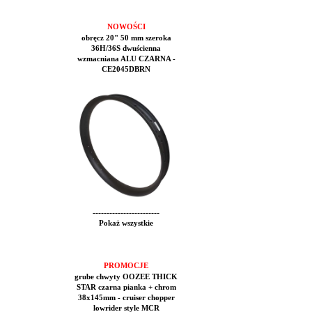
NOWOŚCI
obręcz 20" 50 mm szeroka
36H/36S dwuścienna
wzmacniana ALU CZARNA -
CE2045DBRN
------------------------
Pokaż wszystkie
PROMOCJE
grube chwyty OOZEE THICK
STAR czarna pianka + chrom
38x145mm - cruiser chopper
lowrider style MCR