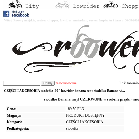
Witaj. Rowery miejskie, cruiser, chopper, lowrider, amsterdam, custom kupisz tu i teraz : 06-08-2
zaawansowane
Ilość towaró
CZĘŚCI I AKCESORIA-siodełka-20" lowrider banana seat-siodełko Banana vi...
siodełko Banana vinyl CZERWONE w srebrne prążki - sio
Cena:
189.50 PLN
Magazyn:
PRODUKT DOSTĘPNY
Kategoria:
CZĘŚCI I AKCESORIA
Podkategoria:
siodełka