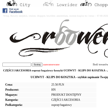
Witaj. Rowery miejskie, cruiser, chopper, lowrider, amsterdam, custom kupisz tu i teraz : 07-08-2
zaawansowane
Ilość towaró
CZĘŚCI I AKCESORIA-osprzęt bagażowy-koszyki-UCHWYT - KLIPS DO KOSZYKA -..
UCHWYT - KLIPS DO KOSZYKA - szybkie zapinanie Twojego k
Cena:
25.50 PLN
Producent:
HN
Magazyn:
PRODUKT DOSTĘPNY
Kategoria:
CZĘŚCI I AKCESORIA
Podkategoria:
osprzęt bagażowy