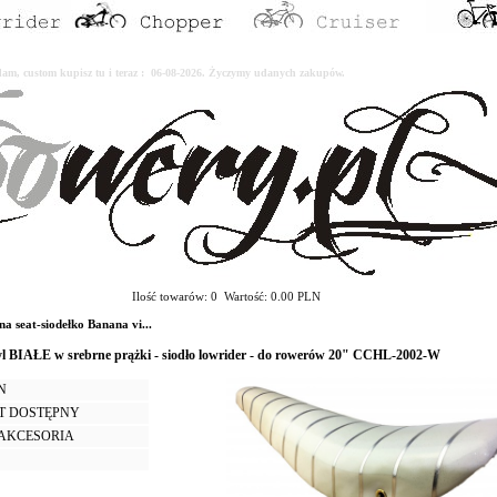
erdam, custom kupisz tu i teraz : 06-08-2026. Życzymy udanych zakupów.
Ilość towarów: 0 Wartość: 0.00 PLN
seat-siodełko Banana vi...
yl BIAŁE w srebrne prążki - siodło lowrider - do rowerów 20" CCHL-2002-W
LN
T DOSTĘPNY
I AKCESORIA