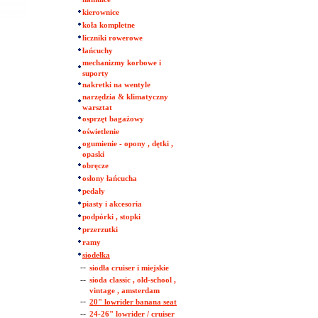
kierownice
koła kompletne
liczniki rowerowe
łańcuchy
mechanizmy korbowe i
suporty
nakretki na wentyle
narzędzia & klimatyczny
warsztat
osprzęt bagażowy
oświetlenie
ogumienie - opony , dętki ,
opaski
obręcze
osłony łańcucha
pedały
piasty i akcesoria
podpórki , stopki
przerzutki
ramy
siodełka
--
siodła cruiser i miejskie
--
sioda classic , old-school ,
vintage , amsterdam
--
20" lowrider banana seat
--
24-26" lowrider / cruiser