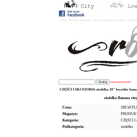
Witaj. Rowery miejskie, cruiser, chopper, lowrider, amst
zaawansowane
CZĘŚCI I AKCESORIA-siodełka-20" lowrider banana 
siodełko Banana vin
Cena:
189.50 P
Magazyn:
PRODUK
Kategoria:
CZĘŚCI 
Podkategoria:
siodełka