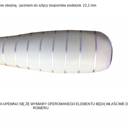
e obejmą - jarzmem do sztycy (wspornika siodła)ok. 22,2 mm
A UPEWNIJ SIĘ ŻE WYMIARY OFEROWANEGO ELEMENTU BĘDĄ WŁAŚCIWE 
ROWERU.