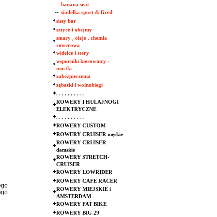
banana seat
--
siodełka sport & fixed
sissy bar
sztyce i obejmy
smary , oleje , chemia
rowerowa
widelce i stery
wsporniki kierownicy -
mostki
zabezpieczenia
zębatki i wolnobiegi
. . . . . . . . . .
ROWERY I HULAJNOGI
ELEKTRYCZNE
. . . . . . . . . .
ROWERY CUSTOM
ROWERY CRUISER męskie
ROWERY CRUISER
damskie
ROWERY STRETCH-
CRUISER
ROWERY LOWRIDER
ROWERY CAFE RACER
ego
ROWERY MIEJSKIE i
ego
AMSTERDAM
ROWERY FAT BIKE
ROWERY BIG 29