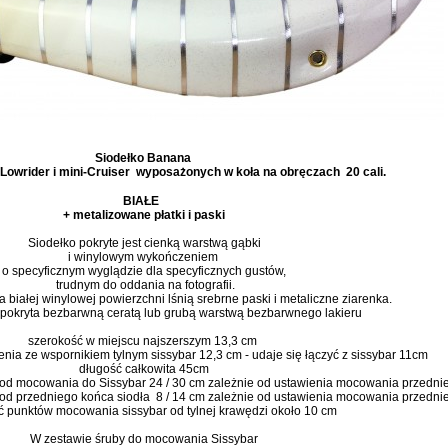
Siodełko Banana
Lowrider i mini-Cruiser wyposażonych w koła na obręczach 20 cali.
BIAŁE
+ metalizowane płatki i paski
Siodełko pokryte jest cienką warstwą gąbki
i winylowym wykończeniem
o specyficznym wyglądzie dla specyficznych gustów,
trudnym do oddania na fotografii.
 białej winylowej powierzchni lśnią srebrne paski i metaliczne ziarenka.
 pokryta bezbarwną ceratą lub grubą warstwą bezbarwnego lakieru
szerokość w miejscu najszerszym 13,3 cm
nia ze wspornikiem tylnym sissybar 12,3 cm - udaje się łączyć z sissybar 11cm
długość całkowita 45cm
 od mocowania do Sissybar 24 / 30 cm zależnie od ustawienia mocowania przedni
od przedniego końca siodła 8 / 14 cm zależnie od ustawienia mocowania przedni
ć punktów mocowania sissybar od tylnej krawędzi około 10 cm
W zestawie śruby do mocowania Sissybar