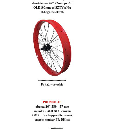
dwuścienna 26" 72mm przód
OLD100mm oś SZTYWNA
ILLegalBCstsrtb
------------------------
Pokaż wszystkie
PROMOCJE
obręcz 26" 559 - 57 mm
szeroka - 36H ALU czarna
OOZEE - chopper dirt street
custom cruiser FR DH sts