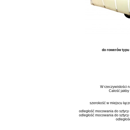
do rowerów typu 
W rzeczywistości na
Całość jakby
szerokość w miejscu łącze
odległość mocowania do sztycy
odległość mocowania do sztycy 
odległoś