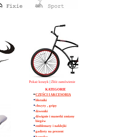
Pokaż koszyk
|
Złóż zamówienie
KATEGORIE
CZĘŚCI I AKCESORIA
błotniki
chwyty , gripy
dzwonki
dźwignie i manetki zmiany
biegów
emblematy i naklejki
gadżety na prezent
hamulce