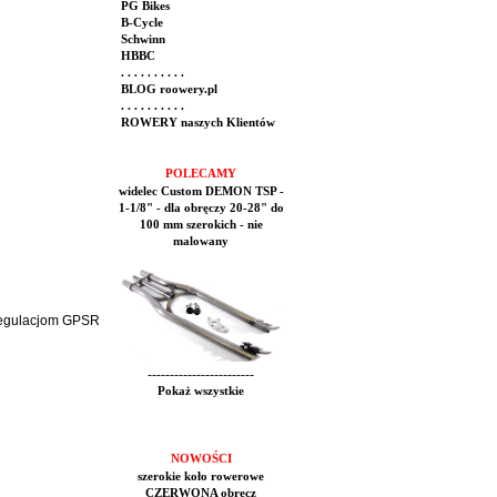
PG Bikes
B-Cycle
Schwinn
HBBC
. . . . . . . . . .
BLOG roowery.pl
. . . . . . . . . .
ROWERY naszych Klientów
POLECAMY
widelec Custom DEMON TSP -
1-1/8" - dla obręczy 20-28" do
100 mm szerokich - nie
malowany
 regulacjom GPSR
------------------------
Pokaż wszystkie
NOWOŚCI
szerokie koło rowerowe
CZERWONA obręcz