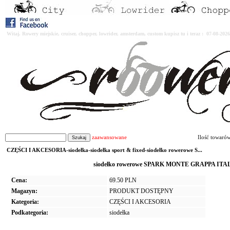
Witaj. Rowery miejskie, cruiser, chopper, lowrider, amsterdam, custom kupisz tu i teraz : 07-08-2
zaawansowane
Ilość towaró
CZĘŚCI I AKCESORIA-siodełka-siodełka sport & fixed-siodełko rowerowe S...
siodełko rowerowe SPARK MONTE GRAPPA ITAL
Cena:
69.50 PLN
Magazyn:
PRODUKT DOSTĘPNY
Kategoria:
CZĘŚCI I AKCESORIA
Podkategoria:
siodełka