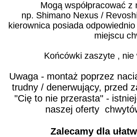
Mogą współpracować z 
np. Shimano Nexus / Revoshif
kierownica posiada odpowiednio 
miejscu ch
Końcówki zaszyte , ni
Uwaga - montaż poprzez naciąg
trudny / denerwujący, przed
"Cię to nie przerasta" - istn
naszej oferty chwytó
Zalecamy dla ułat