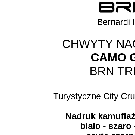
Bernardi I
CHWYTY NA
CAMO G
BRN TR
Turystyczne
City Cr
Nadruk
kamufla
biało - szaro