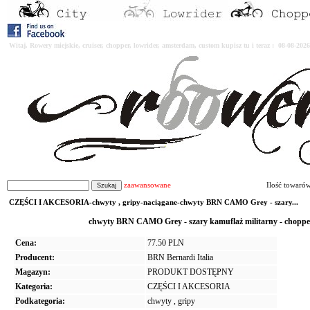
Witaj. Rowery miejskie, cruiser, chopper, lowrider, amsterdam, custom kupisz tu i teraz : 08-08-2
zaawansowane
Ilość towaró
CZĘŚCI I AKCESORIA-chwyty , gripy-naciągane-chwyty BRN CAMO Grey - szary...
chwyty BRN CAMO Grey - szary kamuflaż militarny - choppe
Cena:
77.50 PLN
Producent:
BRN Bernardi Italia
Magazyn:
PRODUKT DOSTĘPNY
Kategoria:
CZĘŚCI I AKCESORIA
Podkategoria:
chwyty , gripy