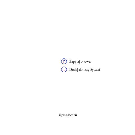
Zapytaj o towar
Dodaj do listy życzeń
Opis towaru