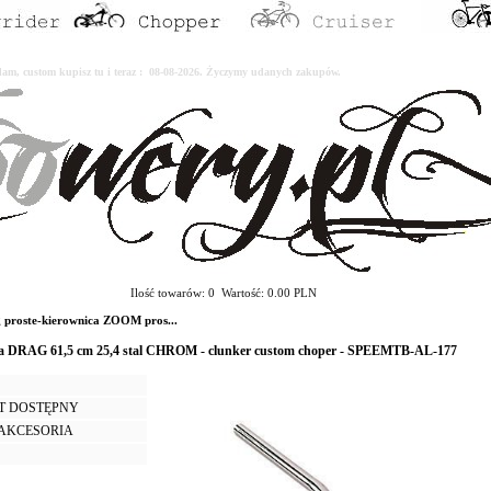
erdam, custom kupisz tu i teraz : 08-08-2026. Życzymy udanych zakupów.
Ilość towarów: 0 Wartość: 0.00 PLN
proste-kierownica ZOOM pros...
a DRAG 61,5 cm 25,4 stal CHROM - clunker custom choper - SPEEMTB-AL-177
T DOSTĘPNY
I AKCESORIA