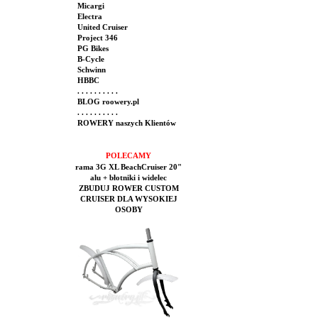
Micargi
Electra
United Cruiser
Project 346
PG Bikes
B-Cycle
Schwinn
HBBC
. . . . . . . . . .
BLOG roowery.pl
. . . . . . . . . .
ROWERY naszych Klientów
POLECAMY
rama 3G XL BeachCruiser 20"
alu + błotniki i widelec
ZBUDUJ ROWER CUSTOM
CRUISER DLA WYSOKIEJ
OSOBY