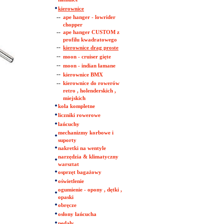
kierownice
--
ape hanger - lowrider
chopper
--
ape hanger CUSTOM z
profilu kwadratowego
--
kierownice drag proste
--
moon - cruiser gięte
--
moon - indian łamane
--
kierownice BMX
--
kierownice do rowerów
retro , holenderskich ,
miejskich
koła kompletne
liczniki rowerowe
łańcuchy
mechanizmy korbowe i
suporty
nakretki na wentyle
narzędzia & klimatyczny
warsztat
osprzęt bagażowy
oświetlenie
ogumienie - opony , dętki ,
opaski
obręcze
osłony łańcucha
pedały