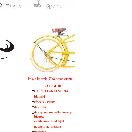
Pokaż koszyk
|
Złóż zamówienie
KATEGORIE
CZĘŚCI I AKCESORIA
błotniki
chwyty , gripy
dzwonki
dźwignie i manetki zmiany
biegów
emblematy i naklejki
gadżety na prezent
hamulce