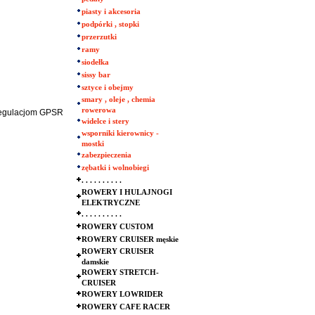
piasty i akcesoria
podpórki , stopki
przerzutki
ramy
siodełka
sissy bar
sztyce i obejmy
smary , oleje , chemia
rowerowa
 regulacjom GPSR
widelce i stery
wsporniki kierownicy -
mostki
zabezpieczenia
zębatki i wolnobiegi
. . . . . . . . . .
ROWERY I HULAJNOGI
ELEKTRYCZNE
. . . . . . . . . .
ROWERY CUSTOM
ROWERY CRUISER męskie
ROWERY CRUISER
damskie
ROWERY STRETCH-
CRUISER
ROWERY LOWRIDER
ROWERY CAFE RACER