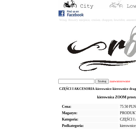
Witaj. Rowery miejskie, cruiser, chopper, lowrider, amst
zaawansowane
CZĘŚCI I AKCESORIA-kierownice-kierownice drag 
kierownica ZOOM prost
Cena:
75.50 PLN
Magazyn:
PRODUK
Kategoria:
CZĘŚCI 
Podkategoria:
kierownice