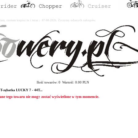
erdam, custom kupisz tu i teraz : 07-08-2026. Życzymy udanych zakupów.
Ilość towarów: 0 Wartość: 0.00 PLN
T-zębatka LUCKY 7 - 44T...
ane tego towaru nie mog± zostać wyświetlone w tym momencie.