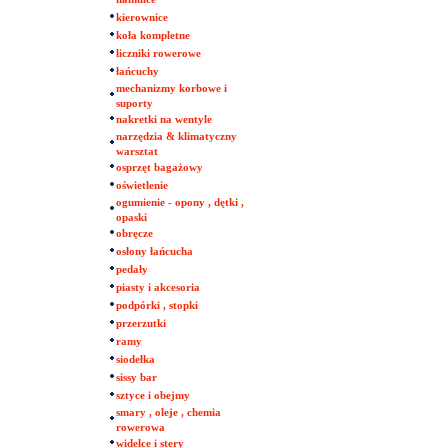
kierownice
koła kompletne
liczniki rowerowe
łańcuchy
mechanizmy korbowe i
suporty
nakretki na wentyle
narzędzia & klimatyczny
warsztat
osprzęt bagażowy
oświetlenie
ogumienie - opony , dętki ,
opaski
obręcze
osłony łańcucha
pedały
piasty i akcesoria
podpórki , stopki
przerzutki
ramy
siodełka
sissy bar
sztyce i obejmy
smary , oleje , chemia
rowerowa
widelce i stery