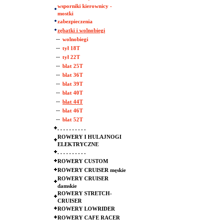
wsporniki kierownicy -
mostki
zabezpieczenia
zębatki i wolnobiegi
--
wolnobiegi
--
tył 18T
--
tył 22T
--
blat 25T
--
blat 36T
--
blat 39T
--
blat 40T
--
blat 44T
--
blat 46T
--
blat 52T
. . . . . . . . . .
ROWERY I HULAJNOGI
ELEKTRYCZNE
. . . . . . . . . .
ROWERY CUSTOM
ROWERY CRUISER męskie
ROWERY CRUISER
damskie
ROWERY STRETCH-
CRUISER
ROWERY LOWRIDER
ROWERY CAFE RACER