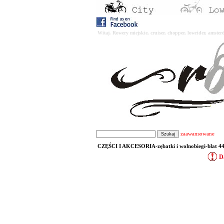
Witaj. Rowery miejskie, cruiser, chopper, lowrider, amst
zaawansowane
CZĘŚCI I AKCESORIA-zębatki i wolnobiegi-blat 44
D