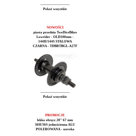
------------------------
Pokaż wszystkie
NOWOŚCI
piasta przednia TwoDiceBikes
Lowrider - OLD100mm -
144H/144S STALOWA
CZARNA - TDBRTBGL-A27F
------------------------
Pokaż wszystkie
PROMOCJE
lekka obręcz 28" 67 mm
36H/36S jednościenna ALU
POLEROWANA - szeroka