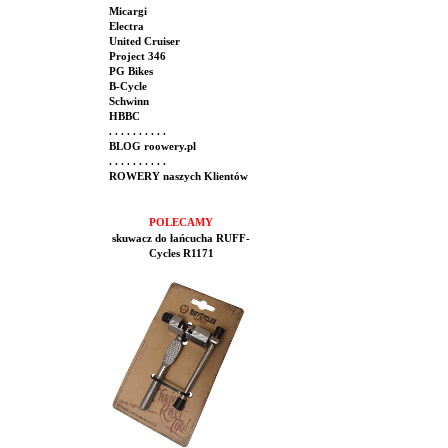
Micargi
Electra
United Cruiser
Project 346
PG Bikes
B-Cycle
Schwinn
HBBC
. . . . . . . . . .
BLOG roowery.pl
. . . . . . . . . .
ROWERY naszych Klientów
POLECAMY
skuwacz do łańcucha RUFF-
Cycles R1171