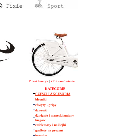
Pokaż koszyk
|
Złóż zamówienie
KATEGORIE
CZĘŚCI I AKCESORIA
błotniki
chwyty , gripy
dzwonki
dźwignie i manetki zmiany
biegów
emblematy i naklejki
gadżety na prezent
hamulce