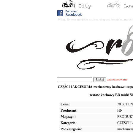
Witaj. Rowery miejskie, cruiser, chopper, lowrider, amst
zaawansowane
CZĘŚCI I AKCESORIA-mechanizmy korbowe i supor
zestaw korbowy BB miski 
Cena:
79.50 PLN
Producent:
HN
Magazyn:
PRODUK
Kategoria:
CZĘŚCI 
Podkategoria:
mechanizm