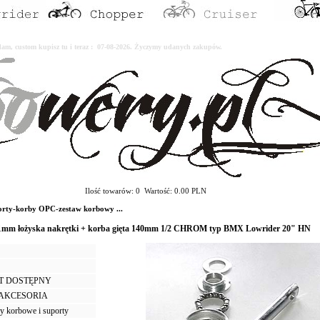
erdam, custom kupisz tu i teraz : 07-08-2026. Życzymy udanych zakupów.
Ilość towarów: 0 Wartość: 0.00 PLN
ty-korby OPC-zestaw korbowy ...
51mm łożyska nakrętki + korba gięta 140mm 1/2 CHROM typ BMX Lowrider 20" HN
T DOSTĘPNY
I AKCESORIA
y korbowe i suporty