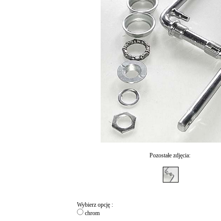
Pozostałe zdjęcia:
Wybierz opcję :
chrom