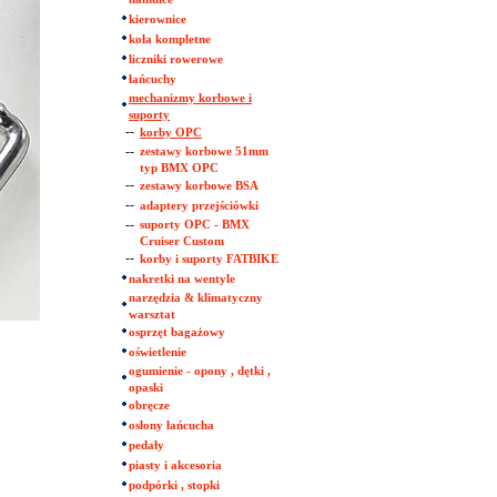
kierownice
koła kompletne
liczniki rowerowe
łańcuchy
mechanizmy korbowe i
suporty
--
korby OPC
--
zestawy korbowe 51mm
typ BMX OPC
--
zestawy korbowe BSA
--
adaptery przejściówki
--
suporty OPC - BMX
Cruiser Custom
--
korby i suporty FATBIKE
nakretki na wentyle
narzędzia & klimatyczny
warsztat
osprzęt bagażowy
oświetlenie
ogumienie - opony , dętki ,
opaski
obręcze
osłony łańcucha
pedały
piasty i akcesoria
podpórki , stopki