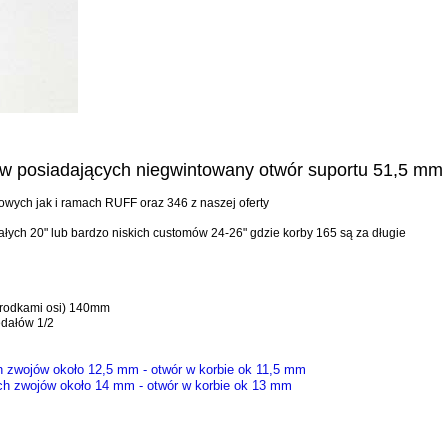
ów posiadających niegwintowany otwór suportu 51,5 mm
wych jak i ramach RUFF oraz 346 z naszej oferty
ych 20" lub bardzo niskich customów 24-26" gdzie korby 165 są za długie
 środkami osi) 140mm
edałów 1/2
ch zwojów około 12,5 mm - otwór w korbie ok 11,5 mm
ach zwojów około 14 mm - otwór w korbie ok 13 mm