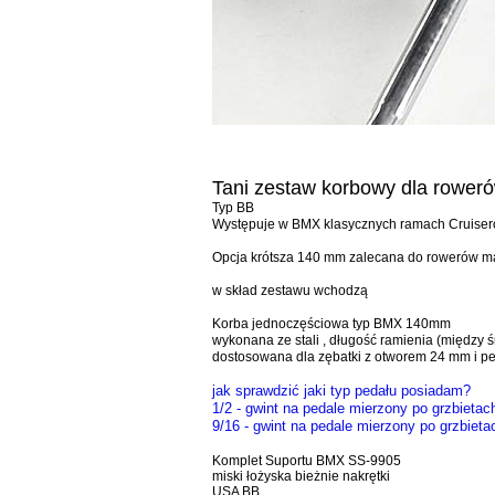
Tani zestaw korbowy dla rower
Typ BB
Występuje w BMX klasycznych ramach Cruisero
Opcja krótsza 140 mm zalecana do rowerów mał
w skład zestawu wchodzą
Korba jednoczęściowa typ BMX 140mm
wykonana ze stali , długość ramienia (między
dostosowana dla zębatki z otworem 24 mm i p
jak sprawdzić jaki typ pedału posiadam?
1/2 - gwint na pedale mierzony po grzbieta
9/16 - gwint na pedale mierzony po grzbiet
Komplet Suportu BMX SS-9905
miski łożyska bieżnie nakrętki
USA BB