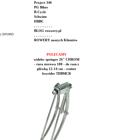
Project 346
PG Bikes
B-Cycle
Schwinn
HBBC
. . . . . . . . . .
BLOG roowery.pl
( SPORO
. . . . . . . . . .
ROWERY naszych Klientów
POLECAMY
widelec springer 26" CHROM
- rura sterowa 180 - do ram z
główką 12-14 cm - cruiser
lowrider TDBMCR