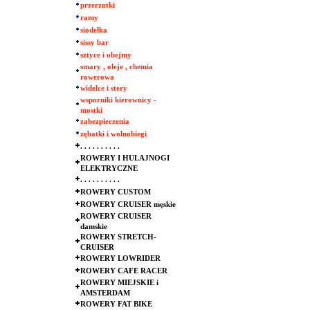
przerzutki
ramy
siodełka
sissy bar
sztyce i obejmy
smary , oleje , chemia
rowerowa
widelce i stery
wsporniki kierownicy -
mostki
zabezpieczenia
zębatki i wolnobiegi
. . . . . . . . . .
ROWERY I HULAJNOGI
ELEKTRYCZNE
. . . . . . . . . .
ROWERY CUSTOM
ROWERY CRUISER męskie
ROWERY CRUISER
damskie
ROWERY STRETCH-
CRUISER
ROWERY LOWRIDER
ROWERY CAFE RACER
ROWERY MIEJSKIE i
AMSTERDAM
ROWERY FAT BIKE