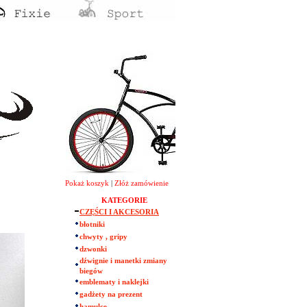
Pokaż koszyk
|
Złóż zamówienie
KATEGORIE
CZĘŚCI I AKCESORIA
błotniki
chwyty , gripy
dzwonki
dźwignie i manetki zmiany
biegów
emblematy i naklejki
gadżety na prezent
hamulce