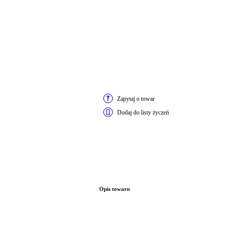
Zapytaj o towar
Dodaj do listy życzeń
Opis towaru