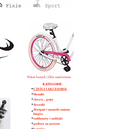
Pokaż koszyk
|
Złóż zamówienie
KATEGORIE
CZĘŚCI I AKCESORIA
błotniki
chwyty , gripy
dzwonki
dźwignie i manetki zmiany
biegów
emblematy i naklejki
gadżety na prezent
hamulce