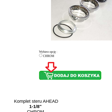
Wybierz opcję :
CHROM
Komplet steru AHEAD
1-1/8"
CHROM