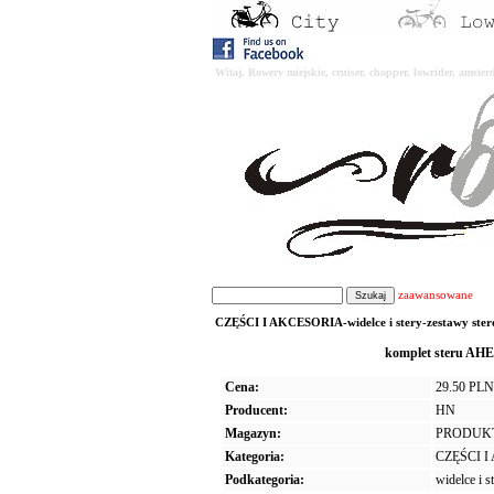
Witaj. Rowery miejskie, cruiser, chopper, lowrider, amst
zaawansowane
CZĘŚCI I AKCESORIA-widelce i stery-zestawy stero
komplet steru AHE
Cena:
29.50 PLN
Producent:
HN
Magazyn:
PRODUK
Kategoria:
CZĘŚCI 
Podkategoria:
widelce i s