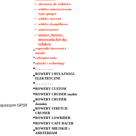
--
akcesoria do widelców
--
widelce amortyzowane
typu spinger
--
widelce sztywne
--
widelce dwupólkowe
--
amortyzatory
--
zestawy sterowe -
mocowania łożyska
redukcje
wsporniki kierownicy -
mostki
zabezpieczenia
zębatki i wolnobiegi
. . . . . . . . . .
ROWERY I HULAJNOGI
ELEKTRYCZNE
. . . . . . . . . .
ROWERY CUSTOM
ROWERY CRUISER męskie
ROWERY CRUISER
damskie
 regulacjom GPSR
ROWERY STRETCH-
CRUISER
ROWERY LOWRIDER
ROWERY CAFE RACER
ROWERY MIEJSKIE i
AMSTERDAM