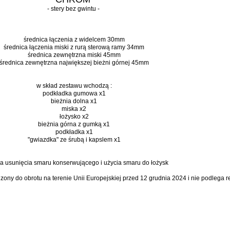
- stery bez gwintu -
średnica łączenia z widelcem 30mm
średnica łączenia miski z rurą sterową ramy 34mm
średnica zewnętrzna miski 45mm
średnica zewnętrzna największej bieżni górnej 45mm
w skład zestawu wchodzą :
podkładka gumowa x1
bieżnia dolna x1
miska x2
łożysko x2
bieżnia górna z gumką x1
podkładka x1
"gwiazdka" ze śrubą i kapslem x1
 usunięcia smaru konserwującego i użycia smaru do łożysk
dzony do obrotu na terenie Unii Europejskiej przed 12 grudnia 2024 i nie podlega