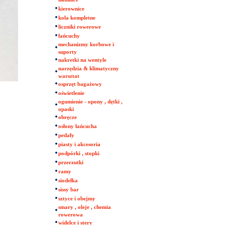
kierownice
koła kompletne
liczniki rowerowe
łańcuchy
mechanizmy korbowe i
suporty
nakretki na wentyle
narzędzia & klimatyczny
warsztat
osprzęt bagażowy
oświetlenie
ogumienie - opony , dętki ,
opaski
obręcze
osłony łańcucha
pedały
piasty i akcesoria
podpórki , stopki
przerzutki
ramy
siodełka
sissy bar
sztyce i obejmy
smary , oleje , chemia
rowerowa
widelce i stery