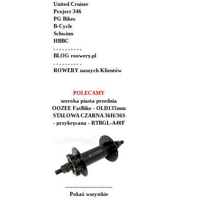
United Cruiser
Project 346
PG Bikes
B-Cycle
Schwinn
HBBC
. . . . . . . . . .
BLOG roowery.pl
. . . . . . . . . .
ROWERY naszych Klientów
POLECAMY
szeroka piasta przednia
OOZEE FatBike - OLD135mm
STALOWA CZARNA 36H/36S
- przykręcana - RTBGL-A40F
------------------------
Pokaż wszystkie