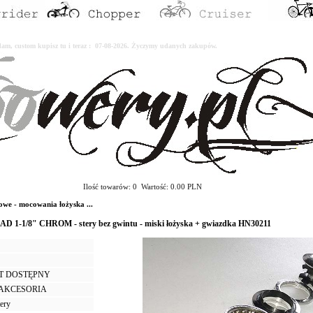
erdam, custom kupisz tu i teraz : 07-08-2026. Życzymy udanych zakupów.
Ilość towarów: 0 Wartość: 0.00 PLN
we - mocowania łożyska ...
AD 1-1/8" CHROM - stery bez gwintu - miski łożyska + gwiazdka HN30211
T DOSTĘPNY
I AKCESORIA
tery