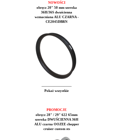
NOWOŚCI
obręcz 20" 50 mm szeroka
36H/36S dwuścienna
wzmacniana ALU CZARNA -
CE2045DBRN
------------------------
Pokaż wszystkie
PROMOCJE
obręcz 28" / 29" 622 65mm
szeroka DWUŚCIENNA 36H
ALU czarna OOZEE chopper
cruiser custom sts