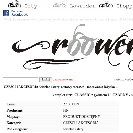
Witaj. Rowery miejskie, cruiser, chopper, lowrider, amsterdam, custom kupisz tu i teraz : 08-08-2
zaawansowane
Ilość towaró
CZĘŚCI I AKCESORIA-widelce i stery-zestawy sterowe - mocowania łożyska ...
komplet steru CLASSIC z gwintem 1" CZARNY - ste
Cena:
27.50 PLN
Producent:
HN
Magazyn:
PRODUKT DOSTĘPNY
Kategoria:
CZĘŚCI I AKCESORIA
Podkategoria:
widelce i stery